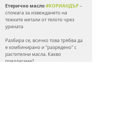
Етерично масло 
#КОРИАНДЪР
 – 
спомага за извеждането на 
тежките метали от тялото чрез 
урината
Разбира се, всичко това трябва да 
е комбинирано и "разредено" с 
растителни масла. Какво 
предлагаме?
+ Базово масло АРГАН – 
регенерира черния дроб 
+ Базово масло ЧЕРЕН КИМИОН – 
стимулира имунната система, има 
противовъзпалително действие 
Дозирането и пропорцията на 
маслата се определя след 