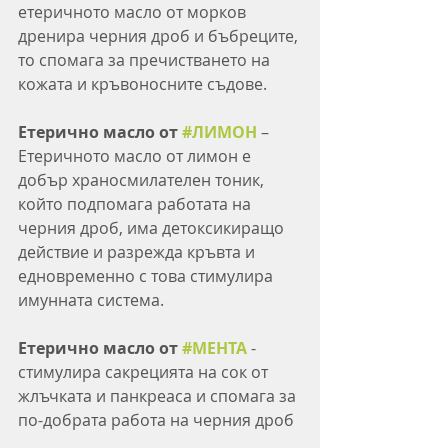
етеричното масло от морков 
дренира черния дроб и бъбреците, 
то спомага за пречистването на 
кожата и кръвоносните съдове.
Етерично масло от 
#ЛИМОН
 – 
Етеричното масло от лимон е 
добър храносмилателен тоник, 
който подпомага работата на 
черния дроб, има детоксикиращо 
действие и разрежда кръвта и 
едновременно с това стимулира 
имунната система.
Етерично масло от 
#МЕНТА
 - 
стимулира сакрецията на сок от 
жлъчката и панкреаса и спомага за 
по-добрата работа на черния дроб 