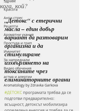
Здраве
кога, кой?
Красота
Анти-стрес
„Детокс“ с етерични 
Рецепти
масла – един добър 
Ароматни ухания
вариант да разтоварим 
Простуда и грип
организма и да 
Имунитет
стимулираме 
За напреднали
изхвърлянето на 
Видео обучения
токсините чрез 
астма и алергии
елиминаторните органи
Aromatology by Zdravka Garkova
#ДЕТОКС
 програмата трябва да се 
подготви предварително: 
всъщност, детоксът мобилизира 
определена енергия и трябва да се 