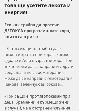
това ще усетите лекота и 
енергия!
Ето как трябва да протече 
ДЕТОКСА при различните хора, 
които са в риск:
- Детоксикацията трябва да е 
нежна и кратка при хора с крехко 
здраве и /или възрастни хора. При 
тях тя може да се направи и с други 
средства, а не с ароматерапия, 
може да се направи с гемотерапия, 
чайове, зеленчукови сокове... 
- Той също е противопоказан при 
деца, бременни и кърмещи жени , 
в случай, че е отстранен жлъчния 