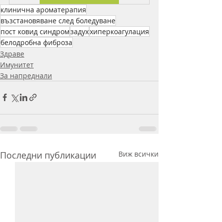
клинична ароматерапия
възстановяване след боледуване
пост ковид синдром
задух
хиперкоагулация
белодробна фиброза
Здраве
Имунитет
За напреднали
Последни публикации
Виж всички