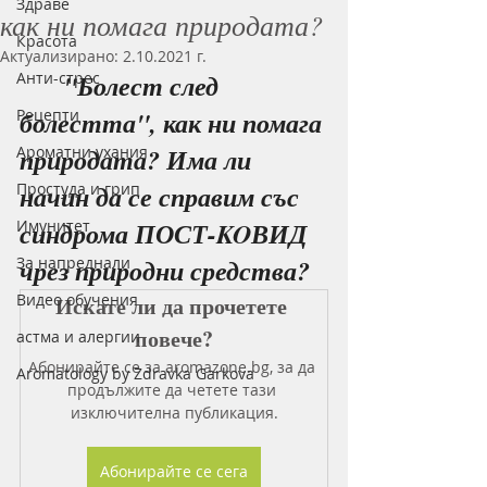
Здраве
как ни помага природата?
Красота
Актуализирано:
2.10.2021 г.
Анти-стрес
"Болест след 
Рецепти
болестта", как ни помага 
Ароматни ухания
природата? Има ли 
Простуда и грип
начин да се справим със 
Имунитет
синдрома ПОСТ-KOВИД 
За напреднали
чрез природни средства?
Видео обучения
Искате ли да прочетете 
повече?
астма и алергии
Абонирайте се за aromazone.bg, за да 
Aromatology by Zdravka Garkova
продължите да четете тази 
изключителна публикация.
Абонирайте се сега