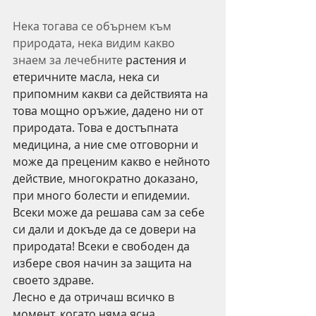
Нека тогава се обърнем към 
природата, нека видим какво 
знаем за лечебните 
растения и 
етеричните масла, нека си 
припомним какви са действията на 
това мощно оръжие, дадено ни от 
природата. Това е достъпната 
медицина, а ние сме отговорни и 
може да преценим какво е нейното 
действие, многократно доказано, 
при много болести и епидемии. 
Всеки може да решава сам за себе 
си дали и докъде да се довери на 
природата! Всеки е свободен да 
избере своя начин за защита на 
своето здраве.
Лесно е да отричаш всичко в 
момент, когато няма ясна 