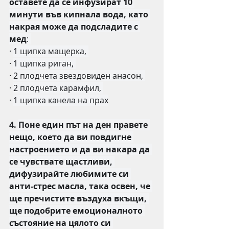
оставете да се инфузират 10 
минути във кипнала вода, като 
накрая може да подсладите с 
мед
: 
·
1 щипка мащерка, 
·
1 щипка риган, 
·
2 плодчета звездовиден анасон, 
·
2 плодчета карамфил, 
·
1 щипка канела на прах
4. 
Поне един път на ден правете 
нещо, което да ви повдигне 
настроението и да ви накара да 
се чувствате щастливи, 
дифузирайте любимите си 
анти-стрес масла, така освен, че 
ще пречистите въздуха вкъщи, 
ще подобрите емоционалното 
състояние на цялото си 