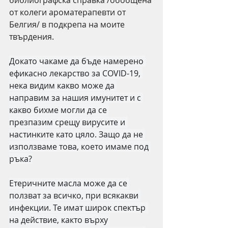
библиографска справка /обобщена 
от колеги ароматерапевти от 
Белгия/ в подкрепа на моите 
твърдения.
Докато чакаме да бъде намерено 
ефикасно лекарство за COVID-19, 
нека видим какво може да 
направим за нашия имунитет и с 
какво бихме могли да се 
презпазим срещу вирусите и 
настинките като цяло. Защо да не 
използваме това, което имаме под 
ръка?
Етеричните масла може да се 
ползват за всичко, при всякакви 
инфекции. Те имат широк спектър 
на действие, както върху 