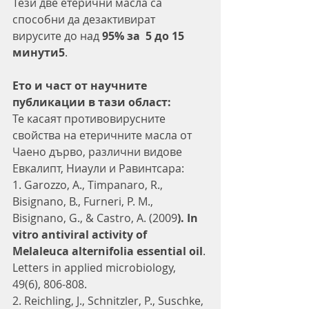
Тези две етерични масла са 
способни да дезактивират 
вирусите до над
 95% за  5 до 15 
минути5
.
Ето и част от научните 
публикации в тази област:
Те касаят противовирусните 
свойства на етеричните масла от 
Чаено дърво, различни видове 
Евкалипт, Ниаули и Равинтсара:
1. Garozzo, A., Timpanaro, R., 
Bisignano, B., Furneri, P. M., 
Bisignano, G., & Castro, A. (2009
). In 
vitro antiviral activity of 
Melaleuca alternifolia essential oil
. 
Letters in applied microbiology, 
49(6), 806-808.
2. Reichling, J., Schnitzler, P., Suschke, 