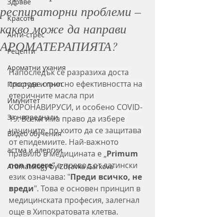
Здраве
респираторни проблеми –
Красота
какво може да направи
Анти-стрес
АРОМАТЕРАПИЯТА?
Рецепти
Ароматни ухания
Напоследък се разразиха доста 
спорове относно ефективността на 
Простуда и грип
етеричните масла при 
Имунитет
КОРОНАВИРУСИ, и особено COVID-
За напреднали
19. Всеки има право да избере 
начините, по които да се защитава 
Видео обучения
от епидемиите. Най-важното 
астма и алергии
правило в медицината e
 „
Primum 
non nocere
“ в превод от латински 
Aromatology by Zdravka Garkova
език означава: "
Преди всичко, не 
вреди
". Това е основен принцип в 
медицинската професия, залегнал 
още в Хипократовата клетва.