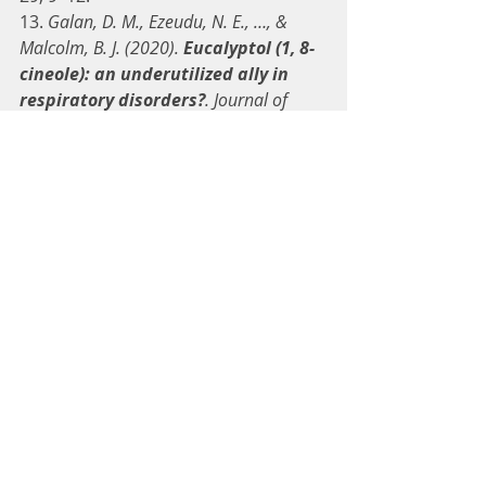
13. 
Galan, D. M., Ezeudu, N. E., …, & 
Malcolm, B. J. (2020). 
Eucalyptol (1, 8-
cineole): an underutilized ally in 
respiratory disorders?
. Journal of 
Essential Oil Research, 1-8.
14. Garozzo, A., Timpanaro, R., 
Stivala, A., Bisignano, G., & Castro, A. 
(2011). 
Activity of Melaleuca 
alternifolia (tea tree) oil on 
Influenza virus A/PR/8: study on 
the mechanism of action
. Antiviral 
research, 89(1), 83-88.
15. 
Hamidpour, R., Hamidpour, S., 
Hamidpour, M., & Shahlari, M. (2014). 
Chemistry, Pharmacology and 
Medicinal Property of Camphor 
(Cinnamomum Camphora) 
Traditional Remedy with the History 