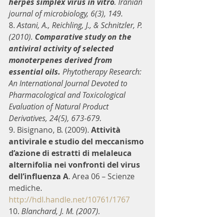
herpes simplex virus in vitro
. Iranian 
journal of microbiology, 6(3), 149.
8. 
Astani, A., Reichling, J., & Schnitzler, P. 
(2010). 
Comparative study on the 
antiviral activity of selected 
monoterpenes derived from 
essential oils. 
Phytotherapy Research: 
An International Journal Devoted to 
Pharmacological and Toxicological 
Evaluation of Natural Product 
Derivatives, 24(5), 673-679.
9. Bisignano, B. (2009). 
Attività 
antivirale e studio del meccanismo 
d’azione di estratti di melaleuca 
alternifolia nei vonfronti del virus 
dell’influenza A
. Area 06 – Scienze 
mediche. 
http://hdl.handle.net/10761/1767
10. 
Blanchard, J. M. (2007). 