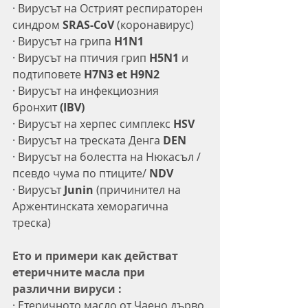
·
Вирусът на Острият респираторен 
синдром 
SRAS-CoV
 (коронавирус)
·
Вирусът на грипа 
H1N1
·
Вирусът на птичия грип 
H5N1
 и 
подтиповете 
H7N3 et H9N2
·
Вирусът на инфекциозния 
бронхит 
(IBV)
·
Вирусът на херпес симплекс 
HSV
·
Вирусът на треската Денга 
DEN
·
Вирусът на болестта на Нюкасъл /
псевдо чума по птиците/ 
NDV
·
Вирусът
 Junin
 (причинител на 
Аржентинската хеморагична 
треска)
Ето и примери как действат 
етеричните масла при 
различни вируси :
·
Етеричното масло от Чаено дърво 