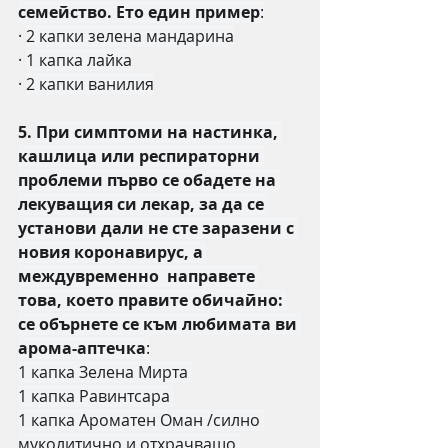
семейство. Ето един пример
:
·
2 капки зелена мандарина
·
1 капка лайка
·
2 капки ванилия
5. 
При симптоми на настинка, 
кашлица или респираторни 
проблеми първо се обадете на 
лекуващия си лекар, за да се 
установи дали не сте заразени с 
новия коронавирус, а 
междувременно  направете 
това, което правите обичайно: 
се обърнете се към любимата ви 
арома-аптечка
:
1 капка Зелена Мирта 
1 капка Равинтсара 
1 капка Ароматен Оман /силно 
муколитично и отхрачващо 