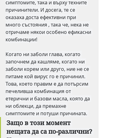
симптомите, така и върху техните 
причинители. И досега, те се 
оказаха доста ефективни при 
много състояния , така че, нека не 
отричаме някои особено ефикасни 
комбинации!
Когато ни заболи глава, когато 
започнем да кашляме, когато ни 
заболи корем или друго, ние не се 
питаме кой вирус го е причинил. 
Това, което правим е да потърсим 
печеливша комбинация от 
етерични и базови масла, която да 
ни облекци, да премахне 
симптомите и потуши причината. 
Защо в този момент 
нещата да са по-различни? 