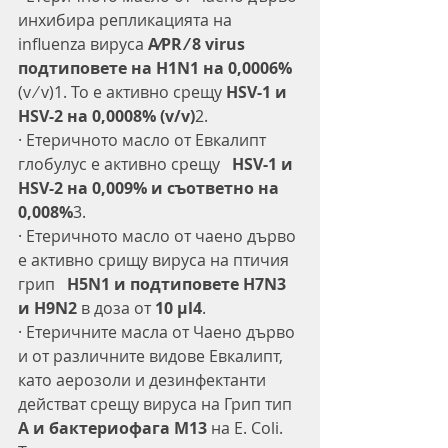
инхибира репликацията на 
influenza вируса 
A⁄PR ⁄ 8 virus 
подтиповете на H1N1 на 0,0006%
(v ⁄ v)1. То е активно срещу 
HSV-1 и 
HSV-2 на 0,0008% (v/v)
2.
·
Етеричното масло от Евкалипт 
глобулус е активно срещу
HSV-1 и 
HSV-2 на 0,009% и съответно на 
0,008%
3.
·
Етеричното масло от чаено дърво 
е активно срищу вируса на птичия 
грип  
 H5N1 и подтиповете H7N3 
и H9N2
 в доза от 
10 μl4
.
·
Етеричните масла от Чаено дърво 
и от различните видове Евкалипт, 
като аерозоли и дезинфектанти 
действат срещу вируса на Грип тип 
A и бактериофага M13
 на E. Coli. 