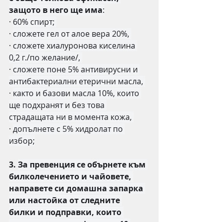
защото в него ще има
:
·
60% спирт; 
·
сложете гел от алое вера 20%, 
·
сложете хиалуронова киселина 
0,2 г./по желание/, 
·
сложете поне 5% антивирусни и 
антибактериални етерични масла, 
·
както и базови масла 10%, които 
ще подхранят и без това 
страдащата ни в момента кожа, 
·
допълнете с 5% хидролат по 
избор;
3. 
За превенция се обърнете към 
билколечението и чайовете, 
направете си домашна запарка 
или настойка от следните 
билки и подправки, които 