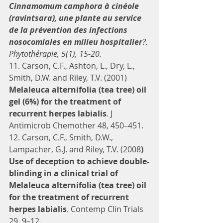
Cinnamomum camphora à cinéole 
(ravintsara), une plante au service 
de la prévention des infections 
nosocomiales en milieu hospitalier
?. 
Phytothérapie, 5(1), 15-20.
11. Carson, C.F., Ashton, L., Dry, L., 
Smith, D.W. and Riley, T.V. (2001) 
Melaleuca alternifolia (tea tree) oil 
gel (6%) for the treatment of 
recurrent herpes labialis
. J 
Antimicrob Chemother 48, 450–451.
12. Carson, C.F., Smith, D.W., 
Lampacher, G.J. and Riley, T.V. (2008
) 
Use of deception to achieve double-
blinding in a clinical trial of 
Melaleuca alternifolia (tea tree) oil 
for the treatment of recurrent 
herpes labialis
. Contemp Clin Trials 
29, 9–12.