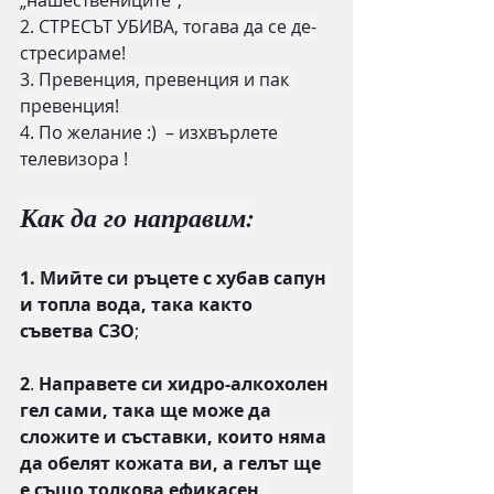
„нашествениците“;
2. 
СТРЕСЪТ УБИВА, тогава да се де-
стресираме!
3. 
Превенция, превенция и пак 
превенция!
4. 
По желание :)  – изхвърлете 
телевизора !
Как да го направим:
1. 
Мийте си ръцете с хубав сапун 
и топла вода, така както 
съветва СЗО
;
2
. 
Направете си хидро-алкохолен 
гел сами, така ще може да 
сложите и съставки, които няма 
да обелят кожата ви, а гелът ще 
е също толкова ефикасен, 