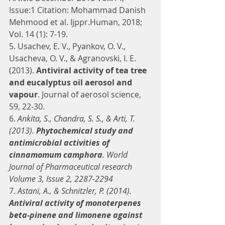
Issue:1 Citation: Mohammad Danish 
Mehmood et al. Ijppr.Human, 2018; 
Vol. 14 (1): 7-19.
5. Usachev, E. V., Pyankov, O. V., 
Usacheva, O. V., & Agranovski, I. E. 
(2013). 
Antiviral activity of tea tree 
and eucalyptus oil aerosol and 
vapour
. Journal of aerosol science, 
59, 22-30.
6. 
Ankita, S., Chandra, S. S., & Arti, T. 
(2013). 
Phytochemical study and 
antimicrobial activities of 
cinnamomum camphora
. World 
Journal of Pharmaceutical research 
Volume 3, Issue 2, 2287-2294
7. 
Astani, A., & Schnitzler, P. (2014). 
Antiviral activity of monoterpenes 
beta-pinene and limonene against 