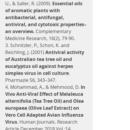
U., & Saller, R. (2009). 
Essential oils 
of aromatic plants with 
antibacterial, antifungal, 
antiviral, and cytotoxic properties–
an overview.
 Complementary 
Medicine Research, 16(2), 79-90.
3. Schnitzler, P., Schon, K. and 
Reichling, J. (2001) 
Antiviral activity 
of Australian tea tree oil and 
eucalyptus oil against herpes 
simplex virus in cell culture
. 
Pharmazie 56, 343–347.
4. Mohammad, A., & Mehmood, D. 
In 
Vivo Anti-Viral Effect of Melaleuca 
alternifolia (Tea Tree Oil) and Olea 
europaea (Olive Leaf Extract) on 
Vero Cell Adapted Avian Influenza 
Virus
. Human Journals. Research 
Article December 2018 Vol.:14, 