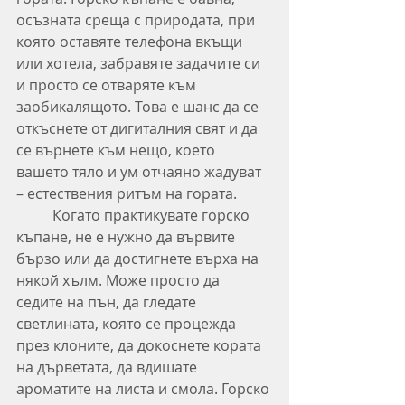
осъзната среща с природата, при 
която оставяте телефона вкъщи 
или хотела, забравяте задачите си 
и просто се отваряте към 
заобикалящото. Това е шанс да се 
откъснете от дигиталния свят и да 
се върнете към нещо, което 
вашето тяло и ум отчаяно жадуват 
– естествения ритъм на гората.
	Когато практикувате горско 
къпане, не е нужно да вървите 
бързо или да достигнете върха на 
някой хълм. Може просто да 
седите на пън, да гледате 
светлината, която се процежда 
през клоните, да докоснете кората 
на дърветата, да вдишате 
ароматите на листа и смола. Горско 