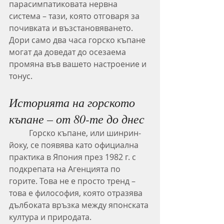
парасимпатиковата нервна 
система – тази, която отговаря за 
почивката и възстановяването. 
Дори само два часа горско къпане 
могат да доведат до осезаема 
промяна във вашето настроение и 
тонус.
Историята на горското 
къпане – от 80-те до днес
	Горско къпане, или шинрин-
йоку, се появява като официална 
практика в Япония през 1982 г. с 
подкрепата на Агенцията по 
горите. Това не е просто тренд – 
това е философия, която отразява 
дълбоката връзка между японската 
култура и природата.