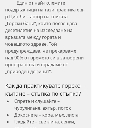
	Един от най-големите 
поддръжници на тази практика е д-
р Цин Ли – автор на книгата 
„Горски бани“, който посвещава 
десетилетия на изследване на 
връзката между гората и 
човешкото здраве. Той 
предупреждава, че прекарваме 
над 90% от времето си в затворени 
пространства и страдаме от 
„природен дефицит“.
Как да практикувате горско 
къпане – стъпка по стъпка?
Спрете и слушайте – 
чуруликане, вятър, поток
Докоснете – кора, мъх, листа
Гледайте – светлина, сенки, 