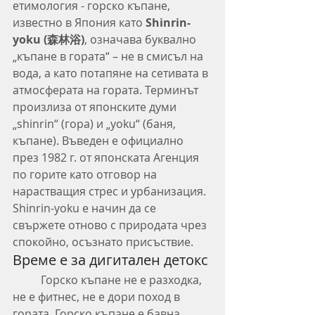
етимология - горско къпане, 
известно в Япония като 
Shinrin-
yoku (森林浴)
, означава буквално 
„къпане в гората“ – не в смисъл на 
вода, а като потапяне на сетивата в 
атмосферата на гората. Терминът 
произлиза от японските думи 
„shinrin“ (гора) и „yoku“ (баня, 
къпане). Въведен е официално 
през 1982 г. от японската Агенция 
по горите като отговор на 
нарастващия стрес и урбанизация. 
Shinrin-yoku e начин да се 
свържете отново с природата чрез 
спокойно, осъзнато присъствие.
Време е за дигитален детокс
	Горско къпане не е разходка, 
не е фитнес, не е дори поход в 
гората. Горско къпане е бавна, 