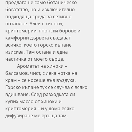
предлага не само ботаническо 
богатство, но и изключително 
подходяща среда за сетивно 
потапяне. Алеи с хиноки, 
криптомерии, японски борове и 
камфорни дървета създават 
всичко, което горско къпане 
изисква. Там остана и една 
частичка от моето сърце.
	Ароматът на хиноки – 
балсамов, чист, с лека нотка на 
храм – се носеше във въздуха. 
Горско къпане тук се случва с всяко 
вдишване. След разходката си 
купих масло от хиноки и 
криптомерия – и у дома всяко 
дифузиране ме връща там.