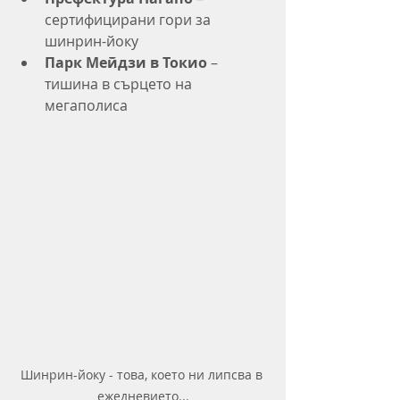
сертифицирани гори за 
шинрин-йоку
Парк Мейдзи в Токио
 – 
тишина в сърцето на 
мегаполиса
Шинрин-йоку - това, което ни липсва в 
ежедневието...