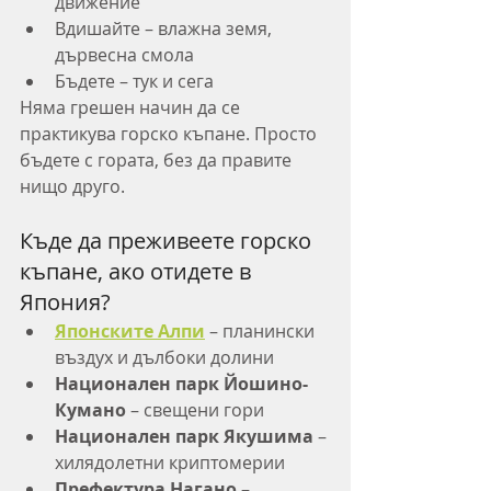
движение
Вдишайте – влажна земя, 
дървесна смола
Бъдете – тук и сега
Няма грешен начин да се 
практикува горско къпане. Просто 
бъдете с гората, без да правите 
нищо друго.
Къде да преживеете горско 
къпане, ако отидете в 
Япония?
Японските Алпи
 – планински 
въздух и дълбоки долини
Национален парк Йошино-
Кумано
 – свещени гори
Национален парк Якушима
 – 
хилядолетни криптомерии
Префектура Нагано
 – 