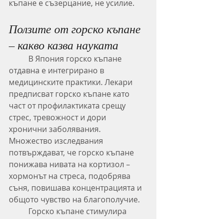
къпане е съзерцание, не усилие.
Ползите от горско къпане 
– какво казва науката
	В Япония горско къпане 
отдавна е интегрирано в 
медицинските практики. Лекари 
предписват горско къпане като 
част от профилактиката срещу 
стрес, тревожност и дори 
хронични заболявания. 
Множество изследвания 
потвърждават, че горско къпане 
понижава нивата на кортизол – 
хормонът на стреса, подобрява 
съня, повишава концентрацията и 
общото чувство на благополучие.
	Горско къпане стимулира 