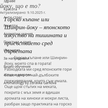
Здраве
йоку, що е то?
Красота
Актуализирано:
9.10.2025 г.
Анти-стрес
Горско къпане или 
Шинрин-йоку – японското 
Рецепти
изкуство на тишината и 
Ароматни ухания
присъствието сред 
Простуда и грип
дърветата
Имунитет
	Горско къпане или Шинрин-
За напреднали
йоку, моето спа в гората! 
Видео обучения
Разходката ми сред японските гори 
астма и алергии
беше едно от най-дълбоките 
преживявания, които съм имала. 
Aromatology by Zdravka Garkova
Още щом стъпих на меката, 
покрита с мъх земя и вдишах 
аромата на хиноки и мокри листа, 
разбрах защо практиката на горско 