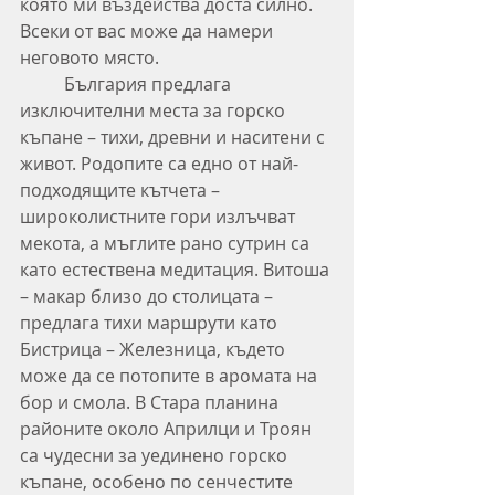
която ми въздейства доста силно. 
Всеки от вас може да намери 
неговото място.
	България предлага 
изключителни места за горско 
къпане – тихи, древни и наситени с 
живот. Родопите са едно от най-
подходящите кътчета – 
широколистните гори излъчват 
мекота, а мъглите рано сутрин са 
като естествена медитация. Витоша 
– макар близо до столицата – 
предлага тихи маршрути като 
Бистрица – Железница, където 
може да се потопите в аромата на 
бор и смола. В Стара планина 
районите около Априлци и Троян 
са чудесни за уединено горско 
къпане, особено по сенчестите 