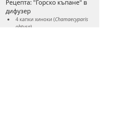
Рецепта: "Горско къпане" в 
дифузер
4 капки хиноки (
Chamaecyparis 
obtusa
)
3 капки непалски кирапис 
(
Cedrus deodara
)
2 капки криптомерия 
(
Cryptomeria japonica
)
1 капка хо (
Cinnamomum 
camphora ct. linalool
)
Вдишвайте бавно и позволете 
гората да се разтвори във вас.
Рол-он за горско къпане в 
движение
5 мл масло от жожоба
2 капки хиноки
2 капки непалски кирапис