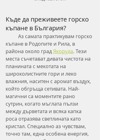
Къде да преживеете горско 
къпане в България?
	Аз самата практикувам горско 
къпане в Родопите и Рила, в 
района около град 
Якоруда
. Тези 
места съчетават дивата чистота на 
планината с мекотата на 
широколистните гори и леко 
влажния, наситен с аромат въздух, 
който обгръща сетивата. Най-
магични са моментите рано 
сутрин, когато мъглата пълзи 
между дърветата и всяка капка 
роса отразява светлината като 
кристал. Специално аз чувствам, 
точно там, една особена енергия, 