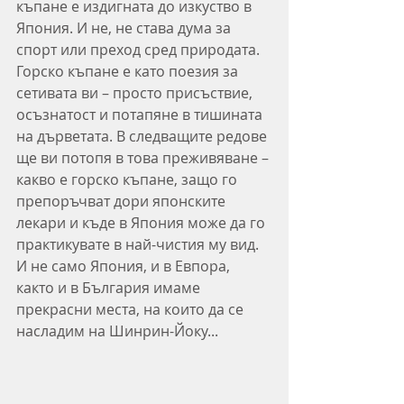
къпане е издигната до изкуство в 
Япония. И не, не става дума за 
спорт или преход сред природата. 
Горско къпане е като поезия за 
сетивата ви – просто присъствие, 
осъзнатост и потапяне в тишината 
на дърветата. В следващите редове 
ще ви потопя в това преживяване – 
какво е горско къпане, защо го 
препоръчват дори японските 
лекари и къде в Япония може да го 
практикувате в най-чистия му вид. 
И не само Япония, и в Евпора, 
както и в България имаме 
прекрасни места, на които да се 
насладим на Шинрин-Йоку...