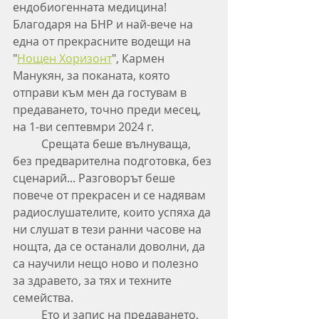
ендобиогенната медицина! 
Благодаря на БНР и най-вече на 
една от прекрасните водещи на 
"
Нощен Хоризонт
", Кармен 
Манукян, за поканата, която 
отправи към мен да гостувам в 
предаването, точно преди месец, 
на 1-ви септевмри 2024 г.
	Срещата беше вълнуваща, 
без предварителна подготовка, без 
сценарий... Разговорът беше 
повече от прекрасен и се надявам 
радиослушателите, които успяха да 
ни слушат в тези ранни часове на 
нощта, да се останали доволни, да 
са научили нещо ново и полезно 
за здравето, за тях и техните 
семейства. 
	Ето и запис на предаването, 