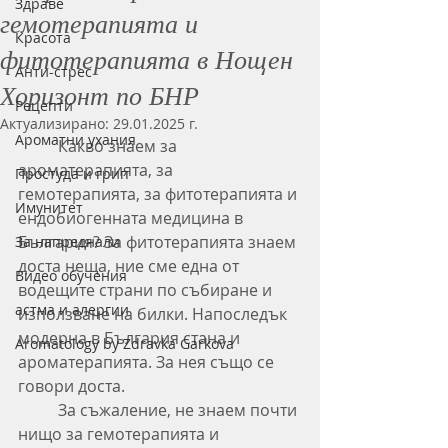
Здраве
гемотерапията и
Красота
фитотерапията в Нощен
Анти-стрес
Хоризонт по БНР
Рецепти
Актуализирано:
29.01.2025 г.
Ароматни ухания
	Какво знаем за 
ароматерапията, за 
Простуда и грип
гемотерапията, за фитотерапията и 
Имунитет
ендобиогенната медицина в 
България? За фитотерапията знаем 
За напреднали
доста неща, ние сме една от 
Видео обучения
водещите страни по събиране и 
астма и алергии
използване на билки. Напоследък 
модерна в България стана и 
Aromatology by Zdravka Garkova
ароматерапията. За нея също се 
говори доста. 
	За съжаление, не знаем почти 
нищо за гемотерапията и 