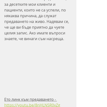
за десетките мои клиенти и 
пациенти, които не са успели, по 
някаква причина, да служат 
предаването на живо. Надявам се, 
че ще ви бъде приятно да чуете 
целия запис. Ако имате въпроси 
знаете, че винаги съм насреща.
Ето линк към предаването - 
https://youtu.be/8nHLN5R0vZg