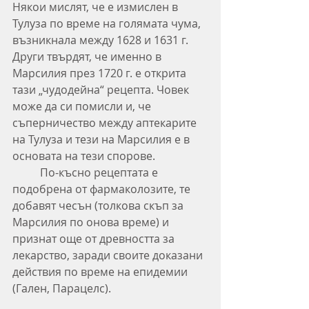
Някои мислят, че е измислен в 
Тулуза по време на голямата чума, 
възникнала между 1628 и 1631 г. 
Други твърдят, че именно в 
Марсилия през 1720 г. е открита 
тази „чудодейна“ рецепта. Човек 
може да си помисли и, че 
съперничество между аптекарите 
на Тулуза и тези на Марсилия е в 
основата на тeзи спорове.
	По-късно рецептата е 
подобрена от фармаколозите, те 
добавят чесън (толкова скъп за 
Марсилия по онова време) и 
признат още от древността за 
лекарство, заради своите доказани 
действия по време на епидемии 
(Гален, Парацелс).