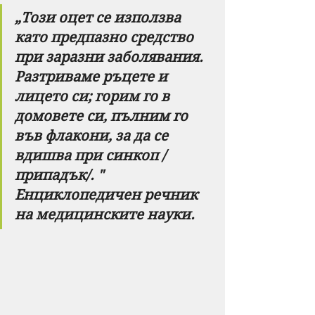
„Този ​​оцет се използва 
като предпазно средство 
при заразни заболявания. 
Разтриваме ръцете и 
лицето си; горим го в 
домовете си, пълним го 
във флакони, за да се 
вдишва при синкоп /
припадък/. " 
Енциклопедичен речник 
на медицинските науки.