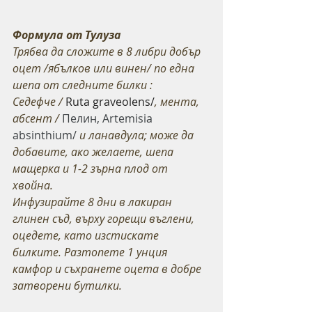
Формула от Тулуза
Трябва да сложите в 8 либри добър 
оцет /ябълков или винен/ по една 
шепа от следните билки :
Седефче /
 Ruta graveolens/
, мента, 
абсент /
 Пелин, Artemisia 
absinthium/
 и ланавдула; може да 
добавите, ако желаете, шепа 
мащерка и 1-2 зърна плод от 
хвойна.
Инфузирайте 8 дни в лакиран 
глинен съд, върху горещи въглени, 
оцедете, като изстискате 
билките. Разтопете 1 унция 
камфор и съхранете оцета в добре 
затворени бутилки.