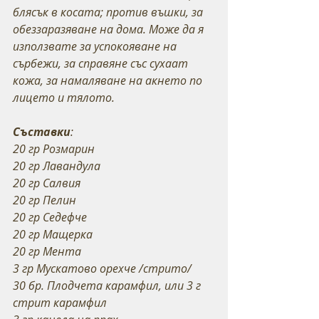
блясък в косата; против въшки, за 
обеззаразяване на дома. Може да я 
използвате за успокояване на 
сърбежи, за справяне със сухаат 
кожа, за намаляване на акнето по 
лицето и тялото.
Съставки
:
20 гр Розмарин 
20 гр Лавандула
20 гр Салвия
20 гр Пелин
20 гр Седефче
20 гр Мащерка
20 гр Мента
3 гр Мускатово орехче /стрито/
30 бр. Плодчета карамфил, или 3 г 
стрит карамфил