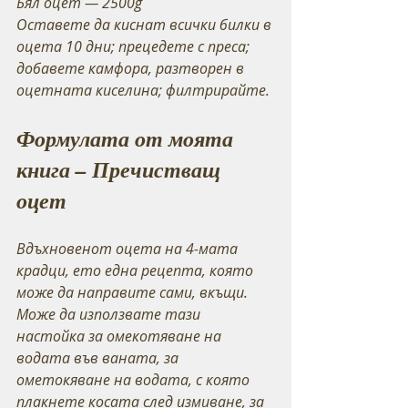
Бял оцет — 2500g
Оставете да киснат всички билки в 
оцета 10 дни; прецедете с преса; 
добавете камфора, разтворен в 
оцетната киселина; филтрирайте.
Формулата от моята 
книга – Пречистващ 
оцет
Вдъхновенот оцета на 4-мата 
крадци, ето една рецепта, която 
може да направите сами, вкъщи. 
Може да използвате тази 
настойка за омекотяване на 
водата във ваната, за 
ометокяване на водата, с която 
плакнете косата след измиване, за 