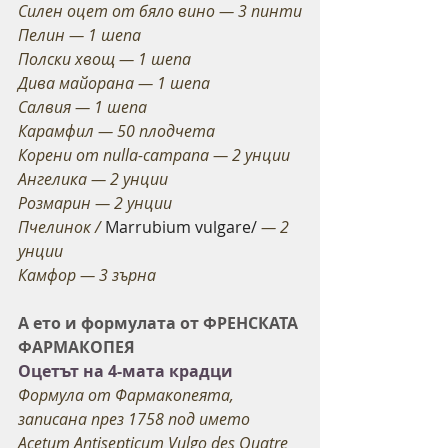
Силен оцет от бяло вино — 3 пинти
Пелин — 1 шепа
Полски хвощ — 1 шепа
Дива майорана — 1 шепа
Салвия — 1 шепа
Карамфил — 50 плодчета
Корени от nulla-​campana — 2 унции
Ангелика — 2 унции
Розмарин — 2 унции
Пчелинок /
 Marrubium vulgare/
 — 2 
унции
Камфор — 3 зърна
А ето и формулата от ФРЕНСКАТА 
ФАРМАКОПЕЯ
Оцетът на 4-мата крадци
Формула от Фармакопеята, 
записана през 1758 под името 
Acetum Antisepticum Vulgo des Qua­tre 