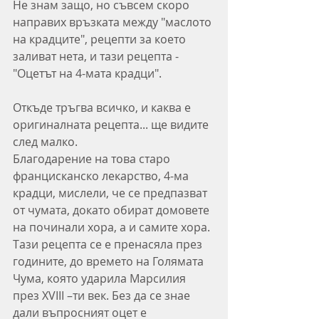
Не знам защо, но съвсем скоро 
направих връзката между "маслото 
на крадците", рецепти за което 
заливат нета, и тази рецепта - 
"Оцетът на 4-мата крадци".
Откъде тръгва всичко, и каква е 
оригиналната рецепта... ще видите 
след малко.  
Благодарение на това старо 
францисканско лекарство, 4-ма 
крадци, мислели, че се предпазват 
от чумата, докато обират домовете 
на починали хора, а и самите хора. 
Тази рецепта се е пренасяла през 
годините, до времето на Голямата 
Чума, която ударила Марсилия 
през XVIII –ти век. Без да се знае 
дали въпросният оцет е 