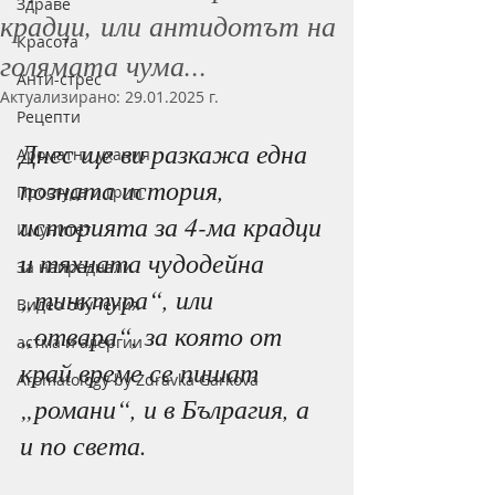
Здраве
крадци, или антидотът на
Красота
голямата чума...
Анти-стрес
Актуализирано:
29.01.2025 г.
Рецепти
Днес ще ви разкажа една 
Ароматни ухания
позната история, 
Простуда и грип
историята за 4-ма крадци 
Имунитет
и тяхната чудодейна 
За напреднали
„тинктура“, или 
Видео обучения
„отвара“, за която от 
астма и алергии
край време се пишат 
Aromatology by Zdravka Garkova
„романи“, и в Бълрагия, а 
и по света. 