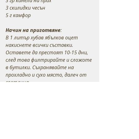
3 гр канела на прах
3 скилидки чесън
5 г камфор
Начин на приготвяне
:
В 1 литър хубав ябълков оцет 
накиснете всички съставки. 
Оставете да престоят 10-15 дни, 
след това филтрирайте и сложоте 
в бутилки. Съхранявайте на 
прохладно и сухо място, далеч от 
светлина.
Оцетът е готов. А сега, за какво 
може да се ползва
Можете спокойно да го 
причислите към семейната 
аптечка.