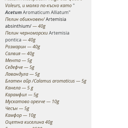
Voleurs, и малко по-късно като 
" 
Acetum
 Aromaticum Alliatum"
Пелин обикновен/
 Artemisia 
absinthium/
 — 40g
Пелин черноморски 
Artemisia 
pontica
 — 40g
Розмарин — 40g
Салвия — 40g
Мента — 5g
Седефче — 5g
Лавандула — 5g
Блатен айр /Cala­mus aro­mati­cus — 5g
Канела — 5 g
Карамфил — 5g
Мускатово орехче — 10g
Чесън — 5g
Камфор — 10g
Оцетна киселина 40g