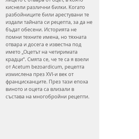
киснели различни билки. Когато 
разбойниците били арестувани те 
издали тайната си рецепта, за да не 
бъдат обесени. Историята не 
помни техните имена, но тяхната 
отвара и досега е известна под 
името „Оцетът на четиримата 
крадци“. Смята се, че те са я взели 
от Acetum bezoardicum, рецепта 
измислена през XVI-и век от 
францисканците. През тази епоха 
виното и оцета са влизали в 
състава на многобройни рецепти.