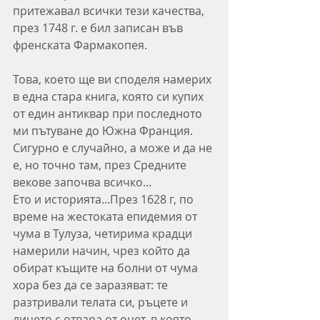
притежавал всички тези качества, 
през 1748 г. е бил записан във 
френската Фармакопея.
Това, което ще ви споделя намерих 
в една стара книга, която си купих 
от един антиквар при последното 
ми пътуване до Южна Франция. 
Сигурно е случайно, а може и да не 
е, но точно там, през Средните 
векове започва всичко...
Ето и историята...През 1628 г, по 
време на жестоката епидемия от 
чума в Тулуза, четирима крадци 
намерили начин, чрез който да 
обират къщите на болни от чума 
хора без да се заразяват: те 
разтривали телата си, ръцете и 
лицето с отвара от оцет, в която 