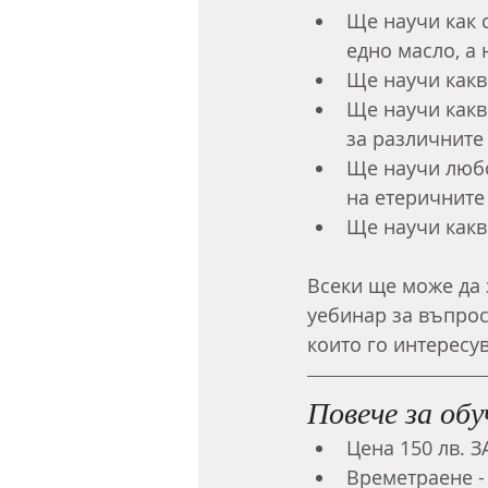
Ще научи как 
едно масло, а 
Ще научи какв
Ще научи какв
за различните
Ще научи любо
на етеричните
Ще научи какв
Всеки ще може да 
уебинар за въпрос
които го интересув
Повече за об
Цена 150 лв. 
Времетраене - 