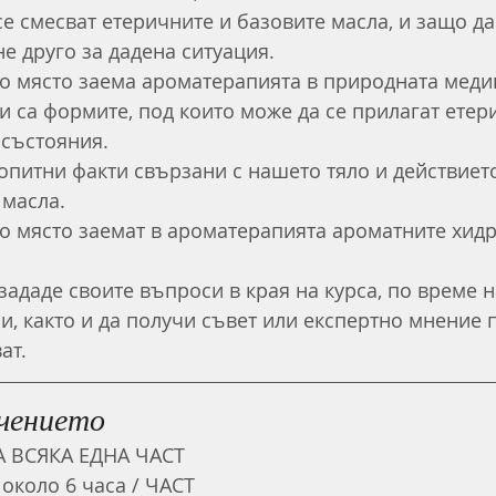
се смесват етеричните и базовите масла, и защо д
не друго за дадена ситуация.
о място заема ароматерапията в природната меди
и са формите, под които може да се прилагат етер
 състояния.
питни факти свързани с нашето тяло и действието
 масла.
о място заемат в ароматерапията ароматните хидр
зададе своите въпроси в края на курса, по време 
и, както и да получи съвет или експертно мнение 
ат.
учението
ЗА ВСЯКА ЕДНА ЧАСТ
около 6 часа / ЧАСТ