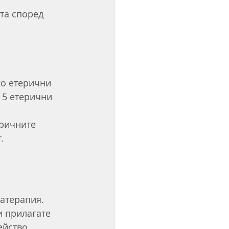
та според 
 5 етерични 
.
атерапия. 
и прилагате 
ейство 