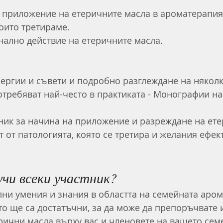
а приложение на етеричните масла в ароматерапия
които третираме.
ално действие на етеричните масла.
потребяват най-често в практиката - Монографии на
 от патологията, която се третира и желания ефект
учи всеки участник?
ни умения и знания в областта на семейната аром
то ще са достатъчни, за да може да препоръчвате 
рични масла върху вас и членовете на вашето сем