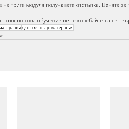
 на трите модула получавате отстъпка. Цената за 
 относно това обучение не се колебайте да се свър
оматерапия
курсове по ароматерапия
ия