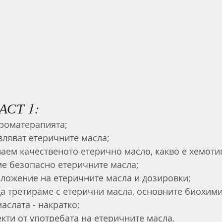
АСТ 1:
роматерапията;
вляват етеричните масла;
наем качественото етерично масло, какво е хемоти
ме безопасно етеричните масла;
ложение на етеричните масла и дозировки;
а третираме с етерични масла, основните биохим
аслата - накратко;
кти от употребата на етеричните масла.