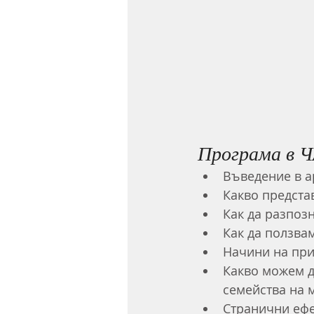
Програма в Ч
Въведение в а
Какво предста
Как да разпоз
Как да ползва
Начини на при
Какво можем д
семейства на м
Странични ефе