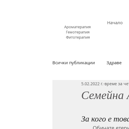
АРОМАЗОН.БГ
Начало
Ароматерапия
Гемотерапия
Фитотерапия
Всички публикации
Здраве
5.02.2022 г.
време за че
Ароматни ухания
Простуд
Семейна
Видео обучения
астма и 
За кого е тов
	Обичате етеричните масла и искате да ги препоръчвате на ваши близки и 