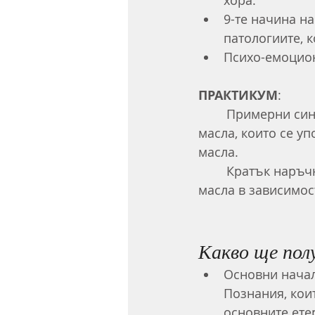
хора.
9-те начина н
патологиите, 
Психо-емоцион
ПРАКТИКУМ
:
	Примерни синергии и съвети и подробно разглеждане на няколко етерични 
масла, които се у
масла.
	Кратък наръчник за начина на приложение и разреждане на етеричните 
масла в зависимост
Какво ще пол
Основни начал
Познания, кои
основните ете