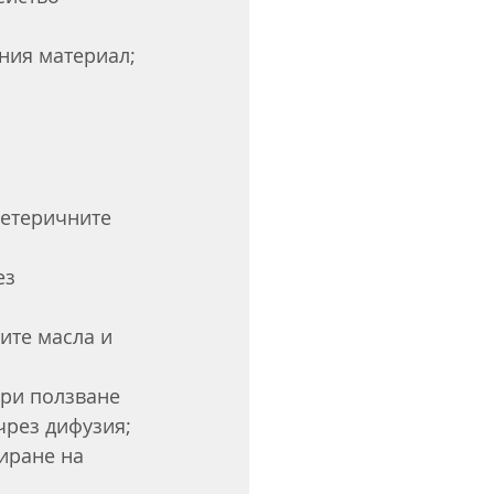
ния материал;
етеричните 
ез 
ите масла и 
при ползване 
чрез дифузия;
иране на 