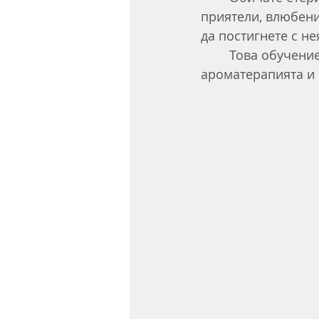
приятели, влюбени
да постигнете с не
	Това обучение е предназначено за начинаещи или хора с бегли познания в 
ароматерапията и 