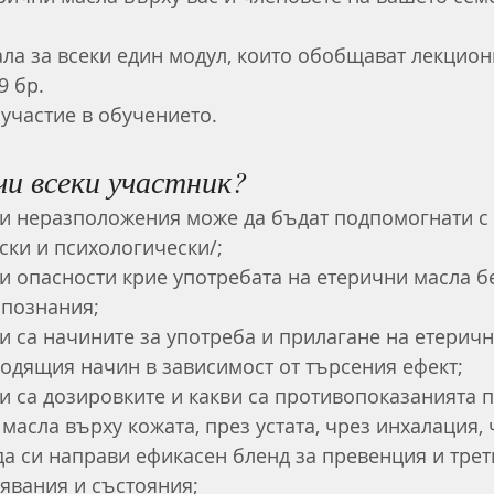
ла за всеки един модул, които обобщават лекцион
9 бр.
 участие в обучението.
чи всеки участник?
и неразположения може да бъдат подпомогнати с 
ски и психологически/;
и опасности крие употребата на етерични масла б
познания;
и са начините за употреба и прилагане на етеричн
ходящия начин в зависимост от търсения ефект;
и са дозировките и какви са противопоказанията 
масла върху кожата, през устата, чрез инхалация, 
да си направи ефикасен бленд за превенция и трет
явания и състояния;