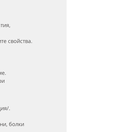
тия, 
те свойства. 
ме.
ри 
ия/.
ни, болки 