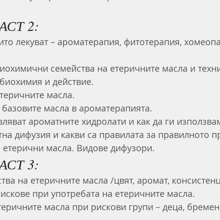
АСТ 2:
ито лекуват – ароматерапия, фитотерапия, хомеопа
иохимични семейства на етеричните масла и техни
биохимия и действие. 
теричните масла.
 базовите масла в ароматерапията. 
вляват ароматните хидролати и как да ги използва
тна дифузия и какви са правилата за правилното п
 етерични масла. Видове дифузори.
АСТ 3:
тва на етеричните масла /цвят, аромат, консистенц
рискове при употребата на етеричните масла.
теричните масла при рискови групи – деца, бремен