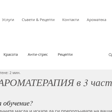
Услуги
Съвети & Рецепти
Контакти
Ароматека
Красота
Анти-стрес
Рецепти
тене: 2 мин.
а и грип
Имунитет
За напреднали
 АРОМАТЕРАПИЯ в 3 част
алергии
Aromatology by Zdravka Garkova
а обучение?