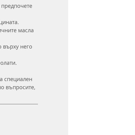
а предпочете 
цината. 
ичните масла 
 върху него 
олати.
на специален 
по въпросите, 