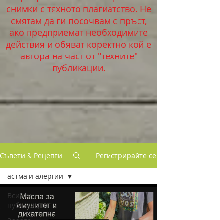
снимки с тяхното плагиатство. Не
смятам да ги посочвам с пръст,
ако предприемат необходимите
действия и обяват коректно кой е
автора на част от "техните"
публикации.
Съвети & Рецепти
Регистрирайте се
астма и алергии
Всички
публикации