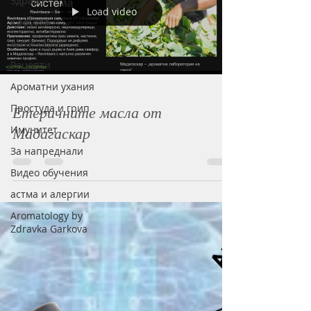
Здраве
Load video
Красота
Анти-стрес
Рецепти
Ароматни ухания
Простуда и грип
Етеричните масла от
Мадагаскар
Имунитет
За напреднали
Видео обучения
астма и алергии
Aromatology by
Zdravka Garkova