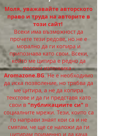
Моля, уважавайте авторското
право и труда на авторите в
този сайт!
Всеки има възможност да
прочете тези редове, но не е
морално да ги копира и
припознава като свои. Всеки,
който ме цитира е редно да
посочи източника -
Aromazone.BG
. Не е необходимо
да иска позволение, но трябва да
ме цитира, а не да копира
текстове и да ги представя като
свои в
"публикациите си"
в
социалните мрежи. Тези, които са
го направи знаят кои са и не
смятам, че ще се наложи да ги
цитирам поименно и да кача