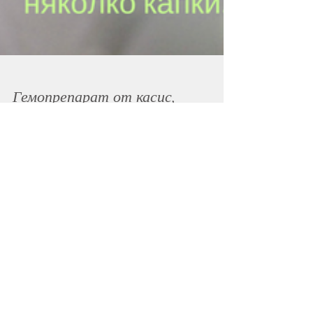
Гемопрепарат от касис,
защо го обичам?