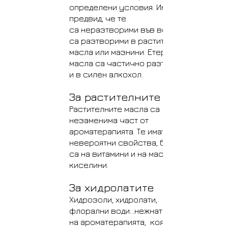
определени условия. Имайте
предвид, че те
са неразтворими във вода, но
са разтворими в растителни
масла или мазнини. Етеричните
масла са частично разтворими
и в силен алкохол.
За растителните масла
Растителните масла са
незаменима част от
ароматерапията. Те имат
невероятни свойства, богати
са на витамини и на мастни
киселини.
За хидролатите
Хидрозоли, хидролати,
флорални води...нежната част
на ароматерапията, която може