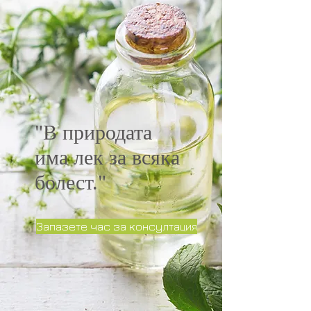
"В природата
има лек за всяка
болест."
Запазете час за консултация