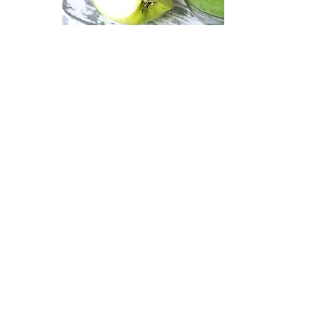
Рецепти, съвети, идеи
Правилната употреба
на етеричните и
растителни масла
гарантира тяхната
безопасност и
благоприятен ефект
върху човешкото тяло.
Нека заедно се научим
как да разпознаваме
качествените масла,
как да ги прилагаме,