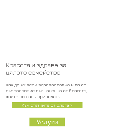
как да ги смесваме.
Тук ще ви разкажем за
техните галенични
форми и начини на
приложение в
ежедневието.
Красота и здраве за
цялото семейство
Как да живеем здравословно и да се
възползваме пълноценно от благата,
които ни дава природата...
Към статиите от блога >
Услуги