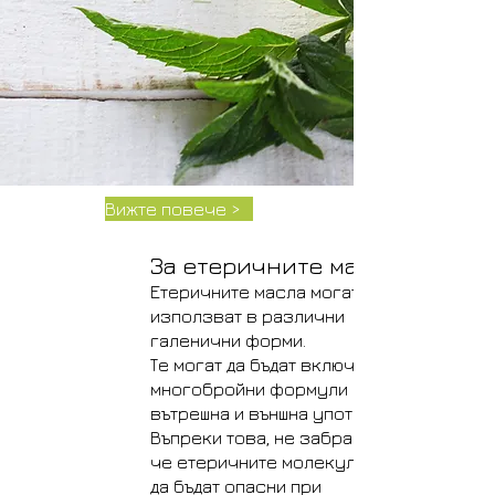
Вижте повече >
За етеричните масла
Етеричните масла могат да се
използват в различни
галенични форми.
Те могат да бъдат включени в
многобройни формули за
вътрешна и външна употреба.
Въпреки това, не забравяйте,
че етеричните молекули могат
да бъдат опасни при