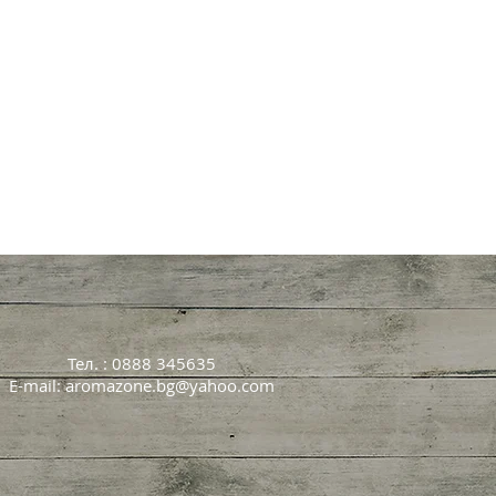
Тел. : 0888 345635
E-mail:
aromazone.bg@yahoo.com