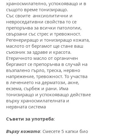
храносмилателно, успокояващо и в
същото време тонизиращо.
Със своите анксиолитични и
невроседативни свойства то се
препоръчва за всички патологии,
свързани със стрес и тревожност.
Регенериращо и тонизиращо кожата,
маслото от бергамот ще стане ваш
съюзник за здраве и красота.
Етеричното масло от органичен
бергамот се препоръчва в случай на
възпалено гърло, треска, нервно
напрежение, тревожност. То участва
в лечението на дерматози, акне,
екзема, сърбеж и рани. Има
тонизиращо и успокояващо действие
върху храносмилателната и
нервната система
Съвети за употреба
:
Върху кожата
: Смесете 5 капки био