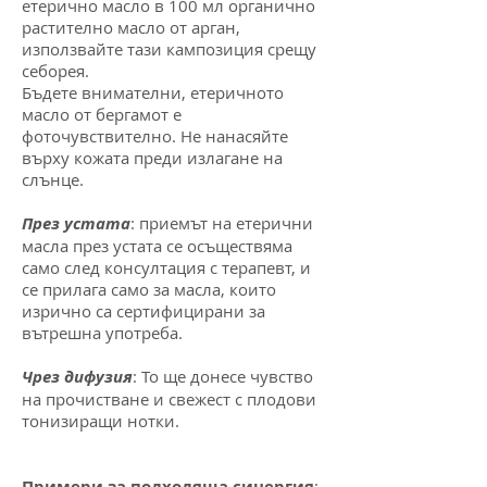
етерично масло в 100 мл органично
растително масло от арган,
използвайте тази кампозиция срещу
себорея.
Бъдете внимателни, етеричното
масло от бергамот е
фоточувствително. Не нанасяйте
върху кожата преди излагане на
слънце.
През устата
: приемът на етерични
масла през устата се осъществяма
само след консултация с терапевт, и
се прилага само за масла, които
изрично са сертифицирани за
вътрешна употреба.
Чрез дифузия
: То ще донесе чувство
на прочистване и свежест с плодови
тонизиращи нотки.
Примери за подходяща синергия
: