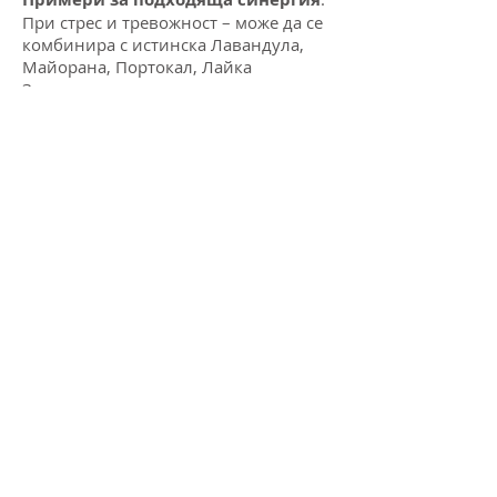
При стрес и тревожност – може да се
комбинира с истинска Лавандула,
Майорана, Портокал, Лайка
За тонизиране на организма – може
да се комбинира със Сантал
ВНИМАНИЕ
:
Не се препоръчва през първите 3
месеца на бремеността, както и при
деца под 7 години, поради риск от
алергии.
Може да се използва в кулинарията,
ако е предназначено за вътрешна
употреба и проидводителите са
указали това.