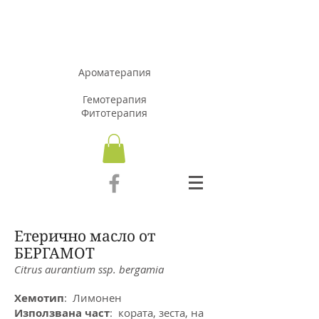
АРОМАЗОН.Б
Г
Ароматерапия
Гемотерапия
Фитотерапия
Етерично масло от
БЕРГАМОТ
Citrus aurantium ssp. bergamia
Хемотип
: Лимонен
Използвана част
: кората, зеста, на