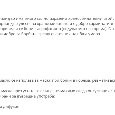
ориандър има много силно изразени храносмилателни свойст
кориандър улеснява храносмилането и е добро карминативн
оризма и се бори с аерофагията (подуването на корема). О
ви добро за борбата срещу състояния на обща умора.
 масло се използва за масаж при болки в корема, ревматизъм
 масла през устата се осъществяма само след консултация с т
ирани за вътрешна употреба;
за дифузия