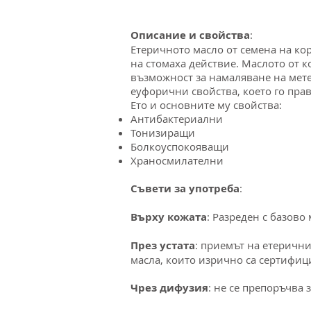
Описание и свойства
:
Етеричното масло от семена на к
на стомаха действие. Маслото от 
възможност за намаляване на мете
еуфорични свойства, което го пра
Ето и основните му свойства:
Антибактериални
Тонизиращи
Болкоуспокояващи
Храносмилателни
Съвети за употреба
:
Върху кожата
: Разреден с базово
През устата
: приемът на етерични
масла, които изрично са сертифиц
Чрез дифузия
: не се препоръчва 