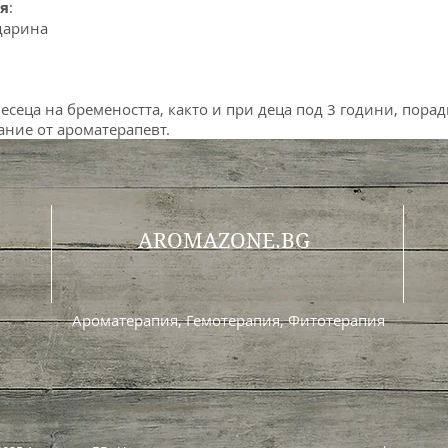
я
:
дарина
есеца на бремеността, както и при деца под 3 години, поради
ание от ароматерапевт.
AROMAZONE.BG
Ароматерапия, Гемотерапия, Фитотерапия