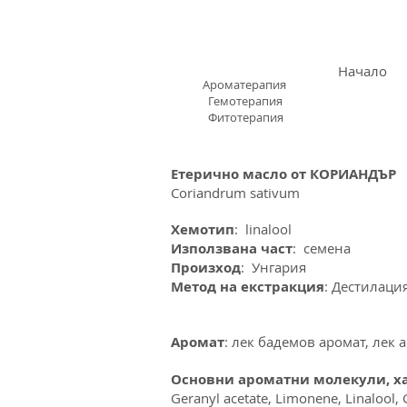
АРОМАЗОН.БГ
Начало
Ароматерапия
Гемотерапия
Фитотерапия
Етерично масло от КОРИАНДЪР
Coriandrum sativum
Хемотип
: linalool
Използвана част
: семена
Произход
: Унгария
Метод на екстракция
: Дестилаци
Аромат
: лек бадемов аромат, лек 
Основни ароматни молекули, ха
Geranyl acetate, Limonene, Linalool