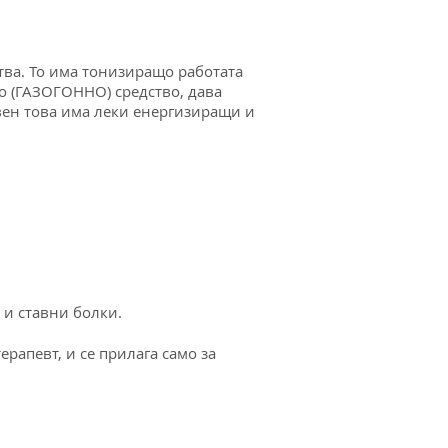
ва. То има тонизиращо работата
о (ГАЗОГОННО) средство, дава
свен това има леки енергизиращи и
 и ставни болки.
ерапевт, и се прилага само за