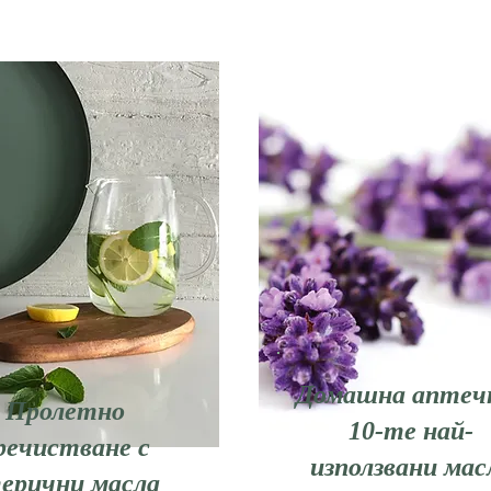
Домашна аптечк
Пролетно
10-те най-
речистване с
използвани мас
ерични масла