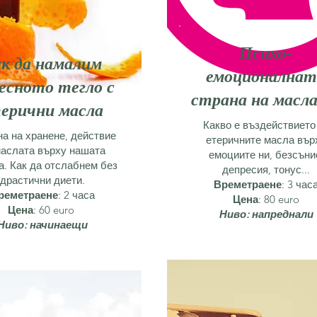
Психо-
к да намалим
емоционалнат
есното тегло с
страна на масл
ерични масла
Какво е въздействието
на на хранене, действие
етеричните масла вър
маслата върху нашата
емоциите ни, безсъни
. Как да отслабнем без
депресия, тонус...
драстични диети.
Времетраене
: 3 час
реметраене
: 2 часа
Цена
: 80 euro
Цена
: 60 euro
Ниво: напреднали
Ниво: начинаещи