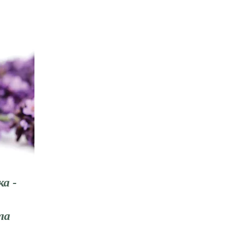
а -
ла