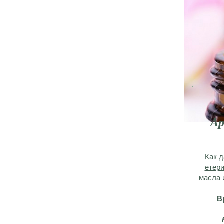
Ар
Как д
етери
масла 
В