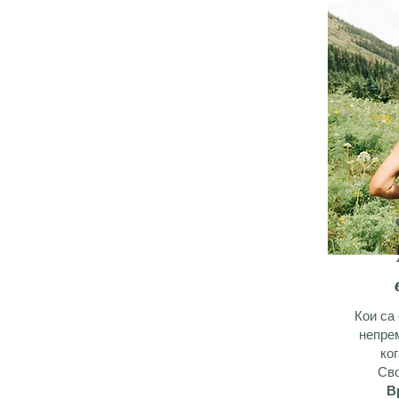
Кои са
непре
ко
Сво
В