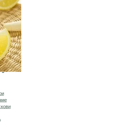
 -
ри
аме
скови
а