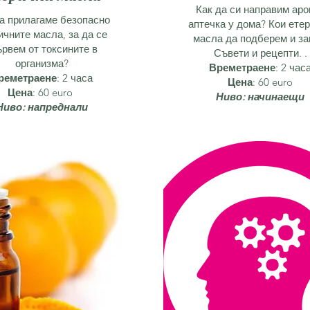
Как да си направим аро
а прилагаме безопасно
аптечка у дома? Кои ете
ичните масла, за да се
масла да подберем и з
ървем от токсините в
Съвети и рецепти. .
организма?
Времетраене
: 2 час
реметраене
: 2 часа
Цена
: 60 euro
Цена
: 60 euro
Ниво: начинаещи
Ниво: напреднали