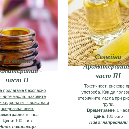
Семейна
Семейна
Ароматерапия
оматерапия -
част III
част II
Токсичност, рискове п
а прилагаме безопасно
употреба. Как да ползв
чните масла. Базовите
етеричните масла при ри
и хидролати - свойства и
групи.
предназначение.
Времетраене
: 6 час
реметраене
: 6 часа
Цена
: 100 euro
Цена
: 100 euro
Ниво: напреднали
Ниво: начинаещи