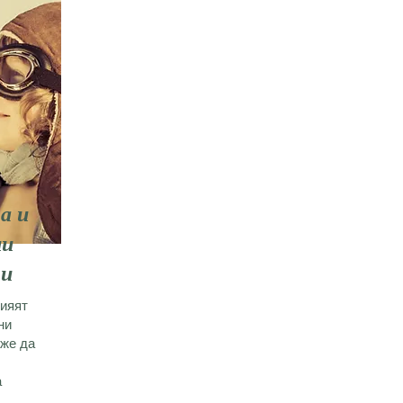
а и
ни
ти
лияят
ни
оже да
а