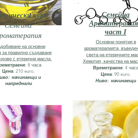
Семейна
ктически курс
Ароматерапия
Семейна
част I
роматерапия
Основни понятия в
добиване на основни
ароматерапията, въведе
 за правилно създаване
света на етеричните ма
ндове с етерични масла.
Хемотип, качества на ма
реметраене
: 8 часа
Времетраене
: 4 час
Цена
: 210 euro.
Цена
: 90 euro.
иво: начинаещи и
Ниво: начинаещи
напреднали