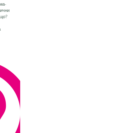
ма-
рични
ащо?
а