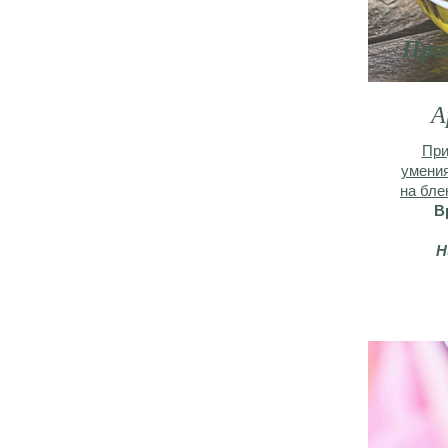
Пра
А
При
умения
на бле
В
Н