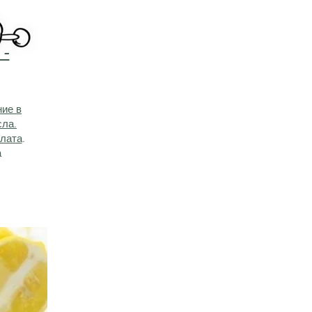
 -
ние в
сла.
слата
.
а