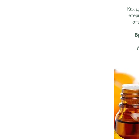
Как д
етер
от
В