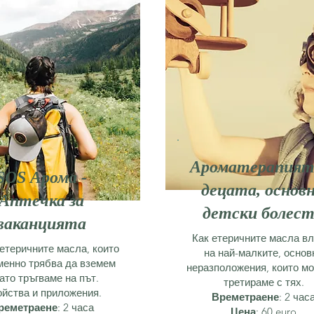
Ароматерапият
SOS Арома -
децата, основ
Аптечка за
детски болес
ваканцията
Как етеричните масла в
 етеричните масла, които
на най-малките, основ
менно трябва да вземем
неразположения, които м
гато тръгваме на път.
третираме с тях.
йства и приложения.
Времетраене
: 2 час
реметраене
: 2 часа
Цена
: 60 euro