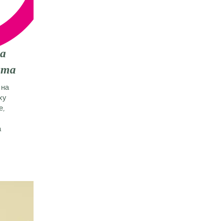
а
ата
 на
ху
е,
а