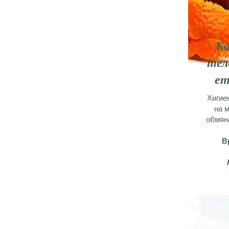
Ка
тел
ет
Хигие
на 
обмяна
В