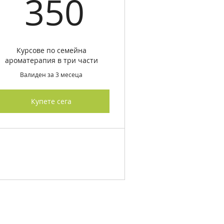
€
350€
350
Курсове по семейна
ароматерапия в три части
Валиден за 3 месеца
Купете сега