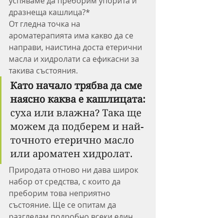
успяваме да преборим упорита и 
дразнеща кашлица?*
От гледна точка на 
ароматерапията има какво да се 
направи, наистина доста етерични 
масла и хидролати са ефикасни за 
такива състояния.
Като начало трябва да сме 
наясно каква е кашлицата:
суха или влажна? Така ще 
можем да подберем и най-
точното етерично масло 
или ароматен хидролат.
Природата отново ни дава широк 
набор от средства, с които да 
преборим това неприятно 
състояние. Ще се опитам да 
разгледам подробно всеки един 