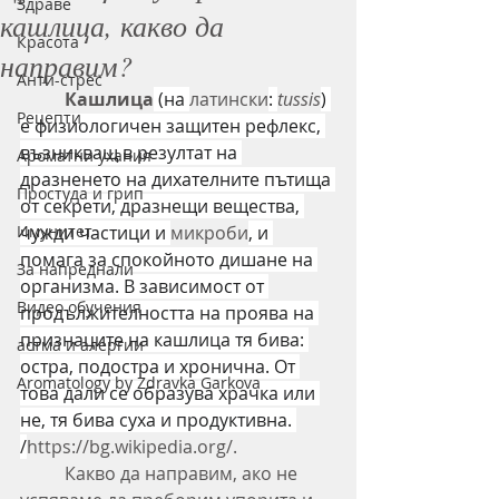
Здраве
кашлица, какво да
Красота
направим?
Анти-стрес
Кашлица
 (на 
латински
: 
tussis
) 
Рецепти
е физиологичен защитен рефлекс, 
възникващ в резултат на 
Ароматни ухания
дразненето на дихателните пътища 
Простуда и грип
от секрети, дразнещи вещества, 
Имунитет
чужди частици и 
микроби
, и 
помага за спокойното дишане на 
За напреднали
организма. В зависимост от 
Видео обучения
продължителността на проява на 
признаците на кашлица тя бива: 
астма и алергии
остра, подостра и хронична. От 
Aromatology by Zdravka Garkova
това дали се образува храчка или 
не, тя бива суха и продуктивна. 
/
https://bg.wikipedia.org/.
	Какво да направим, ако не 