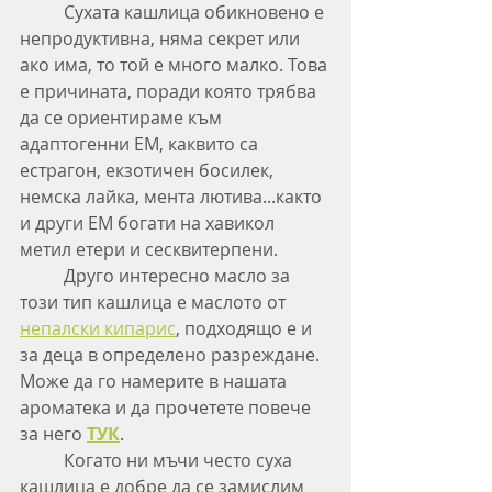
	Сухата кашлица обикновено е 
непродуктивна, няма секрет или 
ако има, то той е много малко. Това 
е причината, поради която трябва 
да се ориентираме към 
адаптогенни ЕМ, каквито са 
естрагон, екзотичен босилек, 
немска лайка, мента лютива...както 
и други ЕМ богати на хавикол 
метил етери и сесквитерпени.
	Друго интересно масло за 
този тип кашлица е маслото от 
непалски кипарис
, подходящо е и 
за деца в определено разреждане. 
Може да го намерите в нашата 
ароматека и да прочетете повече 
за него 
ТУК
.
	Когато ни мъчи често суха 
кашлица е добре да се замислим 