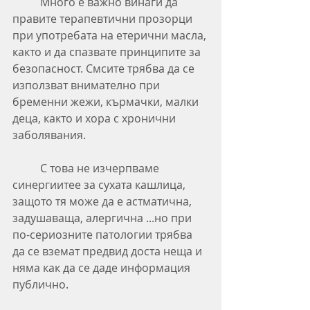
	Много е важно винаги да 
правите терапевтични прозорци 
при употребата на етерични масла, 
както и да спазвате принципите за 
безопасност. Смсите трябва да се 
използват внимателно при 
бременни жежи, кърмачки, малки 
деца, както и хора с хронични 
заболявания.
	С това не изчерпваме 
синергиитее за сухата кашлица, 
защото тя може да е астматична, 
задушаваща, алергична ...но при 
по-сериозните патологии трябва 
да се вземат предвид доста неща и 
няма как да се даде информация 
публично.