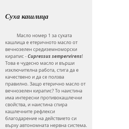
Суха кашлица
	Масло номер 1 за сухата 
кашлица е етеричното масло от 
вечнозелен средиземноморски 
кирапис - 
Cupressus sempervirens
! 
Това е чудесно масло и върши 
изключителна работа, стига да е 
качествено и да се ползва 
правилно. Защо етерично масло от 
вечнозелен кирапис? То наистина 
има интересни противокашлечни 
свойства, и наистина спира 
кашлечните рефлекси 
благодарение на действието си 
върху автономната нервна система.