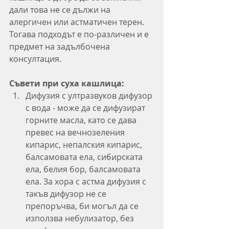
дали това не се дължи на 
алергичен или астматичен терен. 
Тогава подходът е по-различен и е 
предмет на задълбочена 
консултация.
Съвети при суха кашлица:
Дифузия с ултразвуков дифузор 
с вода - може да се дифузират 
горните масла, като се дава 
превес на вечнозеления 
кипарис, непалския кипарис, 
балсамовата ела, сибирската 
ела, белия бор, балсамовата 
ела. За хора с астма дифузия с 
такъв дифузор не се 
препоръчва, би могъл да се 
използва небулизатор, без 