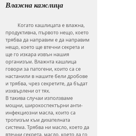
Влажна кажлица
	Когато кашлицата е влажна, 
продуктивна, първото нещо, което 
трябва да направим е да направим 
нещо, което ще втечни секрета и 
ще го изкара извън нашия 
организъм. Влажнта кашлица 
говори за патогени, които са се 
настанили в нашите бели дробове 
и трябва, чрез секретите, да бъдат 
изхвърлени от тях.
В такива случаи използваме 
мощни, широкоспектърни анти-
инфекциозни масла, които са 
тропизъм към дихателната 
система. Трябва ни масло, което да 
втечни секрета, масло, което да го 