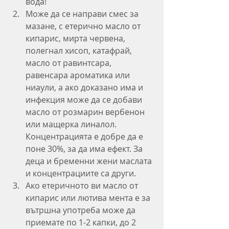
вода!
Може да се направи смес за 
мазане, с етерично масло от 
кипарис, мирта червена, 
полегнал хисоп, катафрай, 
масло от равинтсара, 
равенсара ароматика или 
ниаули, а ако доказано има и 
инфекция може да се добави 
масло от розмарин вербенон 
или мащерка линалол. 
Концентрацията е добре да е 
поне 30%, за да има ефект. За 
деца и бременни жени маслата 
и концентрациите са други. 
Ако етеричното ви масло от 
кипарис или лютива мента е за 
вътршна употреба може да 
приемате по 1-2 капки, до 2 