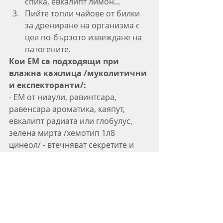
спика, евкалипт лимон...
Пийте топли чайове от билки 
за дрениране на организма с 
цел по-бързото извеждане на 
патогените. 
Кои ЕМ са подходящи при 
влажна кажлица /муколитични 
и експекторанти/:
- ЕМ от ниаули, равинтсара, 
равенсара ароматика, каяпут, 
евкалипт радиата или глобулус, 
зелена мирта /хемотип 1л8 
цинеол/ - втечняват секретите и 
имат отхрачващо действие;
- ЕМ от чаено дърво, приморски 
бор, терпентин, ароматен оман - 
имат силно отхрачващо действие;
- ЕМ лавандула, балсамова ела, 
черен смърч, тамян - имат 