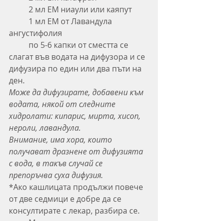
	2 мл ЕМ ниаули или каяпут
	1 мл ЕМ от Лавандула 
ангустифолия
	по 5-6 капки от сместта се 
слагат във водата на дифузора и се 
дифузира по един или два пъти на 
ден.
Може да дифузирате, добавени към 
водата, някой от следните 
хидролати: кипарис, мирта, хисоп, 
нероли, лавандула. 
Внимание, има хора, които 
получават дразнене от дифузията 
с вода, в такъв случай се 
препоръчва суха дифузия.
*Ако кашлицата продължи повече 
от две седмици е добре да се 
консултирате с лекар, разбира се.