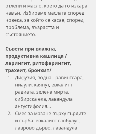
отлепи и масло, което да го изкара 
навън. Избираме маслата според 
човека, за който се касае, според 
проблема, възрастта и 
състоянието.
Съвети при влажна, 
продуктивна кашлица /
ларингит, ритофарингит, 
трахеит, бронхит/
Дифузия, водна - равинтсара, 
ниаули, каяпут, евкалипт 
радиата, зелена мирта, 
сибирска ела, лавандула 
ангустифолия...
Смес за мазане върху гърдите 
и гърба: евкалипт глобулус, 
лаврово дърво, лавандула 