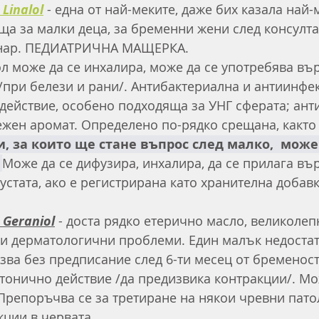
Linalol
- една от най-меките, даже бих казала най-
а за малки деца, за бременни жени след консулта
т.нар. ПЕДИАТРИЧНА МАЩЕРКА. 
 може да се инхалира, може да се употребява вър
/при белези и рани/. Антибактериална и антиинфек
действие, особено подходяща за УНГ сферата; анти
ежен аромат. Определено по-рядко срещана, както 
, за които ще стане въпрос след малко,  може
 
Може да се дифузира, инхалира, да се прилага вър
устата, ако е регистрирана като хранителна добавк
 Geraniol
 - доста рядко етерично масло, великоле
и дерматологични проблеми. Един малък недостатъ
лзва без предписание след 6-ти месец от бременост
тонично действие /да предизвика контракции/. Мо
 Препоръчва се за третиране на някои чревни пато
ции в червата. 