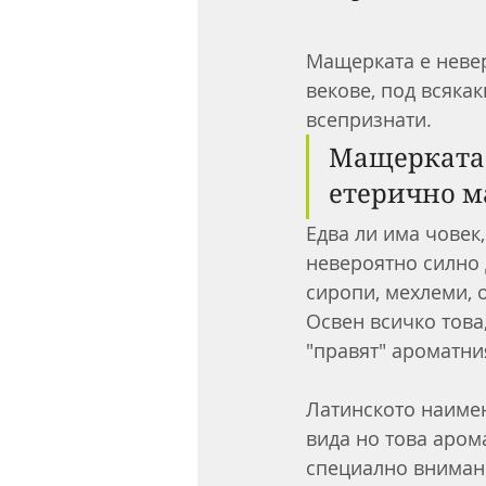
Мащерката е невер
векове, под всяка
всепризнати.
Мащерката 
етерично ма
Едва ли има човек
невероятно силно 
сиропи, мехлеми, о
Освен всичко това,
"правят" ароматни
Латинското наимен
вида но това арома
специално вниман