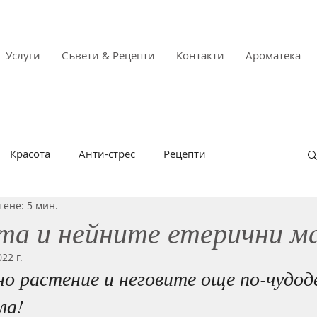
Услуги
Съвети & Рецепти
Контакти
Ароматека
Красота
Анти-стрес
Рецепти
тене: 5 мин.
а и грип
Имунитет
За напреднали
а и нейните етерични м
22 г.
алергии
Aromatology by Zdravka Garkova
но растение и неговите още по-чудод
ла!