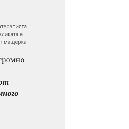
 
атерапията 
ликата е 
от мащерка 
громно 
от 
много 