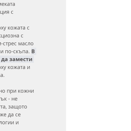
меката 
ция с 
ху кожата с 
циозна с 
-стрес масло 
и по-скъпа. 
В 
 да замести 
ху кожата и 
а. 
пно при кожни 
к - не 
та, защото 
же да се 
логии и 