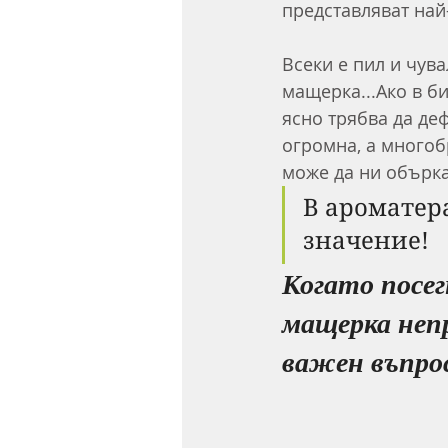
представляват най
Всеки е пил и чува
мащерка...Ако в б
ясно трябва да де
огромна, а многоб
може да ни обърка
В ароматер
значение!
Когато посег
мащерка непр
важен въпрос