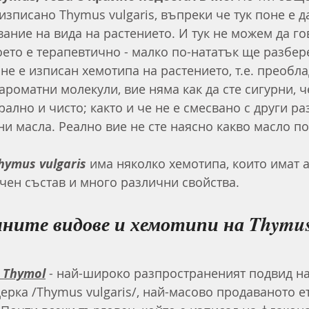
 изписано Thymus vulgaris, въпреки че тук поне е 
ание на вида на растението. И тук не можем да го
оето е терапевтично - малко по-нататък ще разбер
 не е изписан хемотипа на растението, т.е. преобл
роматни молекули, вие няма как да сте сигурни, ч
рално и чисто; както и че не е смесвано с други ра
ни масла. Реално вие не сте наясно какво масло по
hymus vulgaris
 има няколко хемотипа, които имат 
ен състав и много различни свойства. 
чните видове и хемотипи на 
Thymus
T Thymol
 - най-широко разпространеният подвид на
рка /Thymus vulgaris/, най-масово продаваното е