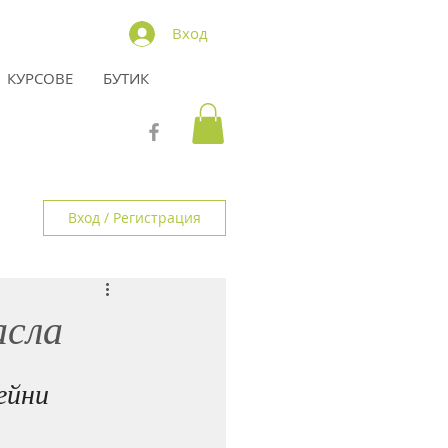
Вход
КУРСОВЕ
БУТИК
Вход / Регистрация
асла
ейни 