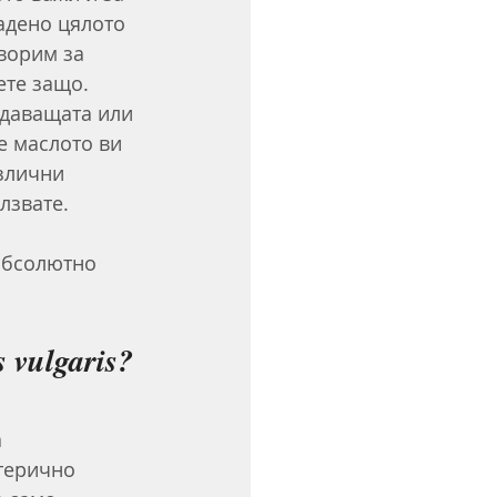
дадено цялото 
ворим за 
ете защо. 
адаващата или 
е маслото ви 
злични 
лзвате.
абсолютно 
 vulgaris
?
 
терично 