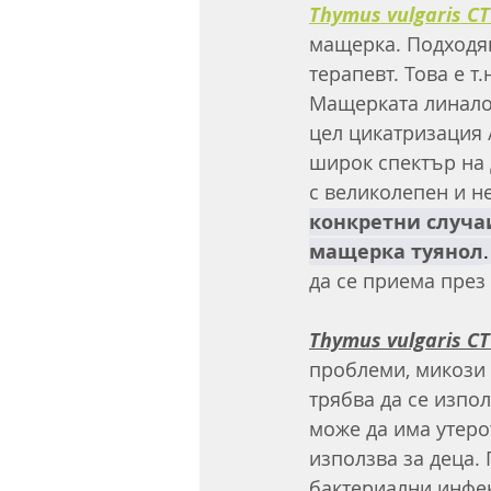
Thymus vulgaris CT 
мащерка. Подходящ
терапевт. Това е 
Мащерката линалол
цел цикатризация 
широк спектър на 
с великолепен и н
конкретни случаи
мащерка туянол
.
да се приема през 
Thymus vulgaris CT
проблеми, микози 
трябва да се изпо
може да има утеро
използва за деца.
бактериални инфек