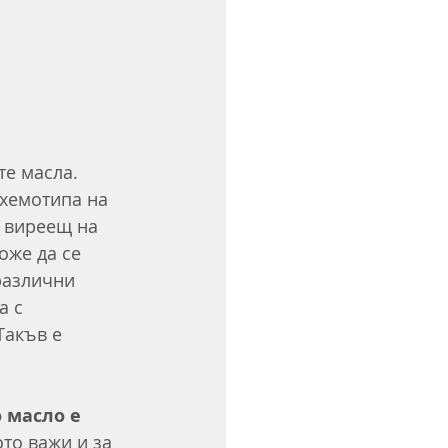
е масла. 
хемотипа на 
, виреещ на 
оже да се 
различни 
а с 
акъв е 
 масло е 
то важи и за 