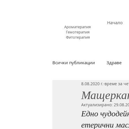
АРОМАЗОН.БГ
Начало
Ароматерапия
Гемотерапия
Фитотерапия
Всички публикации
Здраве
8.08.2020 г.
време за че
Ароматни ухания
Простуд
Мащеркат
Актуализирано:
29.08.20
Видео обучения
астма и 
Едно чудодей
етерични мас