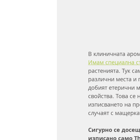
В клиничната аром
Имам специална с
растенията. Тук с
различни места и 
добият етерични 
свойства. Това се 
изписването на пр
случаят с мащеркат
Сигурно се досещ
изписано само Th