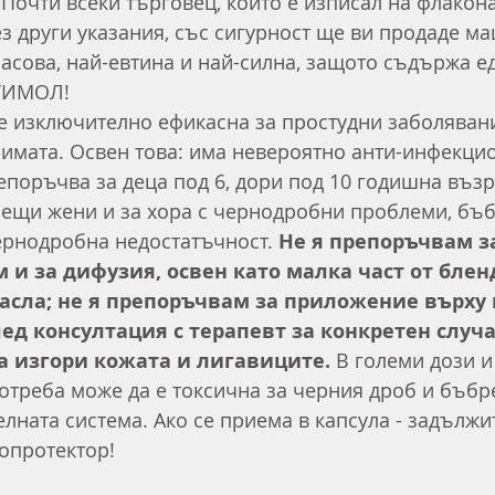
 Почти всеки търговец, който е изписал на флакон
ез други указания, със сигурност ще ви продаде м
асова, най-евтина и най-силна, защото съдържа ед
 ТИМОЛ!
 изключително ефикасна за простудни заболявания
 зимата. Освен това: има невероятно анти-инфекци
епоръчва за деца под 6, дори под 10 годишна възра
ещи жени и за хора с чернодробни проблеми, бъ
ернодробна недостатъчност. 
Не я препоръчвам з
 и за дифузия, освен като малка част от бленд
асла; не я препоръчвам за приложение върху 
след консултация с терапевт за конкретен случ
а изгори кожата и лигавиците.
 В големи дози и
треба може да е токсична за черния дроб и бъбре
елната система. Ако се приема в капсула - задължи
опротектор!