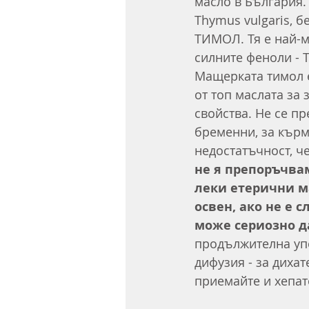
масло в България.
Thymus vulgaris, б
ТИМОЛ. Тя е най-м
силните феноли -
Мащерката тимол е
от топ маслата за
свойства. Не се пр
бременни, за кърм
недостатъчност, ч
не я препоръчвам
леки етерични м
освен, ако не е 
може сериозно д
продължителна упо
дифузия - за дихат
приемайте и хепат