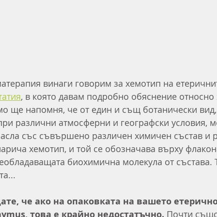
атерапия винаги говорим за хемотип на етеричнит
татия
, в която давам подробно обяснение относно 
амо ще напомня, че от един и същ ботанически вид
при различни атмосферни и географски условия, м
масла със съвършено различен химичен състав и 
нарича хемотип, и той се обозначава върху флакон
еобладаващата биохимична молекула от състава. Т
а...
ате, че ако на опаковката на вашето етерично
ymus, това е крайно недостатъчно.
 Почти също