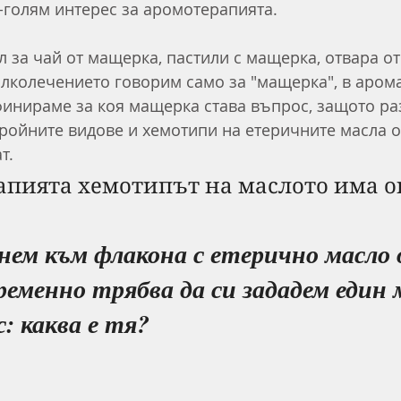
-голям интерес за аромотерапията.
л за чай от мащерка, пастили с мащерка, отвара от
илколечението говорим само за "мащерка", в аром
финираме за коя мащерка става въпрос, защото раз
ройните видове и хемотипи на етеричните масла 
т.
апията хемотипът на маслото има о
нем към флакона с етерично масло 
еменно трябва да си зададем един 
: каква е тя?