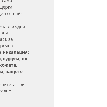
а само 
ащерка 
ин от най-
, тя е едно 
озни 
ст, за 
бречна 
а инхалация; 
 с други, по-
кожата, 
ай, защото 
 
ците, а при 
телно 