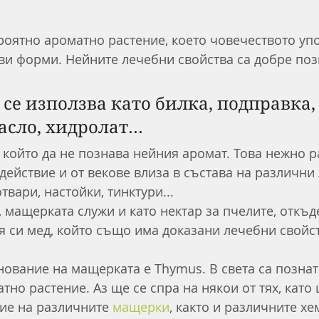
оятно ароматно растение, което човечеството упо
кви форми. Нейните лечебни свойства са добре поз
се използва като билка, подправка,
сло, хидролат...
, който да не познава нейния аромат. Това нежно р
действие и от векове влиза в състава на различни
твари, настойки, тинктури...
 мащерката служи и като нектар за пчелите, откъде
я си мед, който също има доказани лечебни свойст
ование на мащерката е Thymus. В света са познат
тно растение. Аз ще се спра на някои от тях, като
ие на различните 
мащерки
,
 както и различните хе