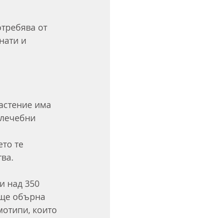
требява от 
нати и 
 
астение има 
 лечебни 
то те 
ва.
и над 350 
 ще обърна 
мотипи, които 