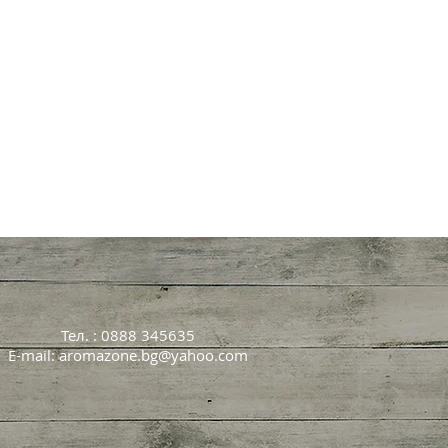
Тел. : 0888 345635
E-mail:
aromazone.bg@yahoo.com