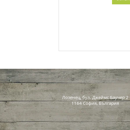
Лозенец, бул. Джеймс Баучер 2
1164 София, България