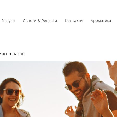
Услуги
Съвети & Рецепти
Контакти
Ароматека
e aromazone