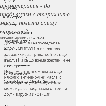
Здраве
ароматерапия - да
Красота
продължим с етеричните
Анти-стрес
масла, полезни срещу
Рецепти
вирусите?
Ароматни ухания
Актуализирано:
21.04.2020 г.
Простуда и грип
Доста говорим напоследък за 
КОРОНАВИРУСИ, а покрай тях 
Имунитет
забравихме за грипа, който също 
За напреднали
върлува и също взема жертви, и не 
Видео обучения
от вчера...
Нека тук си припомним за още 
астма и алергии
няколко анти-вирусни масла, с 
Aromatology by Zdravka Garkova
много добро действие, с които 
можем да се предпазим от грип и 
други вирусни инфекции.