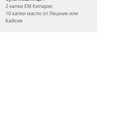
2 капки ЕМ Кипарис
10 капки масло от Лешник или 
Кайсия
Нанася се на гърба високо горе, 
или гърдите, 2-3 пъти на ден, за 5 
до 7 дни.
Влажна кашлица :
2 капки Евкалипт радиата
6 капки Лавандула истинска
10 капки масло от Лешник или 
Кайсия
Нанася се на гърба, високо горе, 
или гърдите, 2-3 пъти на ден, за 5 
до 7 дни.