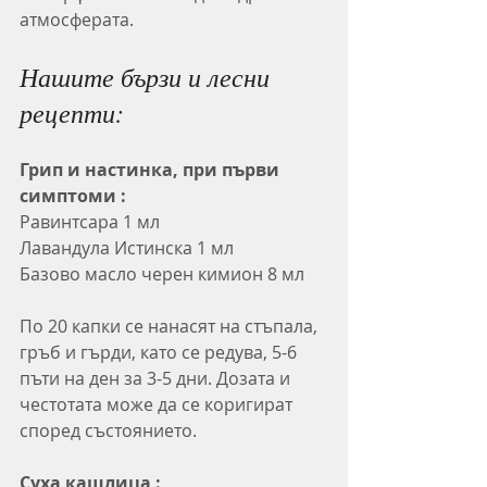
атмосферата.
Нашите бързи и лесни 
рецепти:
Грип и настинка, при първи 
симптоми :
Равинтсара 1 мл
Лавандула Истинска 1 мл
Базово масло черен кимион 8 мл
По 20 капки се нанасят на стъпала, 
гръб и гърди, като се редува, 5-6 
пъти на ден за 3-5 дни. Дозата и 
честотата може да се коригират 
според състоянието.
Суха кашлица :