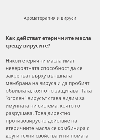
Ароматерапия и вируси
Как действат етеричните масла 
срещу вирусите?
Някои етерични масла имат 
невероятната способност да се 
закрепват върху външната 
мембрана на вируса и да пробият 
обвивката, която го защитава. Така 
"оголен" вирусът става видим за 
имунната ни система, която го 
разрушава. Това директно 
противовирусно действие на 
етеричните масла се комбинира с 
други техни свойства и ни помага 