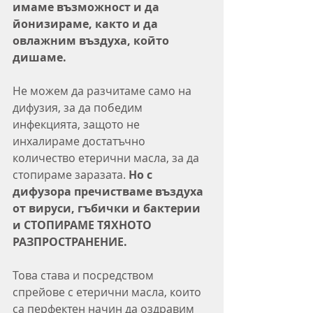
имаме възможност и да 
йонизираме, както и да 
овлажним въздуха, който 
дишаме.
Не можем да разчитаме само на 
дифузия, за да победим 
инфекцията, защото не 
инхалираме достатъчно 
количество етерични масла, за да 
стопираме заразата. 
Но с 
дифузора пречистваме въздуха 
от вируси, гъбички и бактерии 
и СТОПИРАМЕ ТЯХНОТО 
РАЗПРОСТРАНЕНИЕ.
Това става и посредством 
спрейове с етерични масла, които 
са перфектен начин да оздравим 