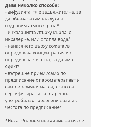
дава няколко способа:
- дифузията, тя е задължителна, за 
да обеззаразим въздуха и 
оздравим атмосферата
*
- инхалацията /върху кърпа, с 
инхалерче, или с топла вода/
- нанасянето върху кожата /в 
определена концентрация и с 
определена честота, за да има 
ефект/
- вътрешне прием /само по 
предписание от ароматерапевт и 
само етерични масла, които са 
сертифицирани за вътрешна 
употреба, в определени дози и с 
честота по предписание/
*
Нека обърнем внимание на някои 