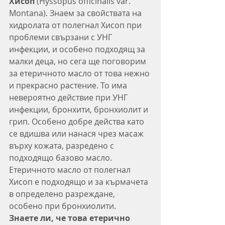
Хисоп
 (Hyssopus officinalis var. 
Montana). Знаем за свойствата на 
хидролата от полегнал Хисоп при 
проблеми свързани с УНГ 
инфекции, и особено подходящ за 
малки деца, но сега ще поговорим 
за етеричното масло от това нежно 
и прекрасно растение. То има 
невероятно действие при УНГ 
инфекции, бронхити, бронхиолит и 
грип. Особено добре действа като 
се вдишва или нанася чрез масаж 
върху кожата, разредено с 
подходящо базово масло. 
Етеричното масло от полегнал 
Хисоп е подходящо и за кърмачета 
в определено разреждане, 
особено при бронхиолити.
Знаете ли, че това етерично 