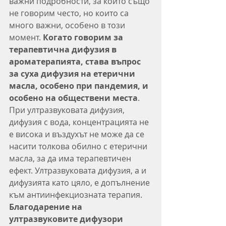
важни подробности, за които също 
не говорим често, но които са 
много важни, особено в този 
момент. 
Когато говорим за 
терапевтична дифузия в 
ароматерапията, става въпрос 
за суха дифузия на етерични 
масла, особено при пандемия, и 
особено на обществени места
. 
При ултразвуковата дифузия, 
дифузия с вода, концентрацията не 
е висока и въздухът не може да се 
насити толкова обилно с етерични 
масла, за да има терапевтичен 
ефект. Ултразвуковата дифузия, а и 
дифузията като цяло, е допълнение 
към антиинфекциозната терапия. 
Благодарение на 
ултразвуковите дифузори 