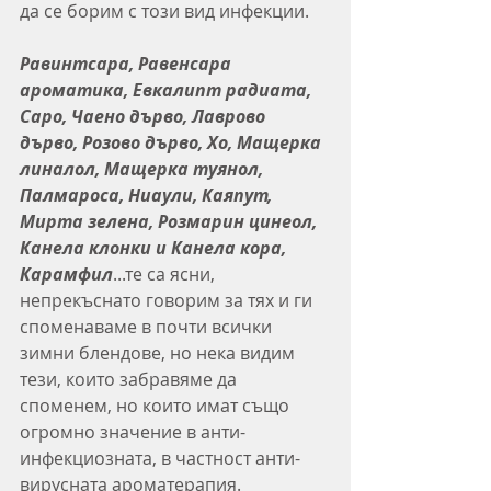
да се борим с този вид инфекции.
Равинтсара, Равенсара 
ароматика, Евкалипт радиата, 
Саро, Чаено дърво, Лаврово 
дърво, Розово дърво, Хо, Мащерка 
линалол, Мащерка туянол, 
Палмароса, Ниаули, Каяпут, 
Мирта зелена, Розмарин цинеол, 
Канела клонки и Канела кора, 
Карамфил
...те са ясни, 
непрекъснато говорим за тях и ги 
споменаваме в почти всички 
зимни блендове, но нека видим 
тези, които забравяме да 
споменем, но които имат също 
огромно значение в анти-
инфекциозната, в частност анти-
вирусната ароматерапия.