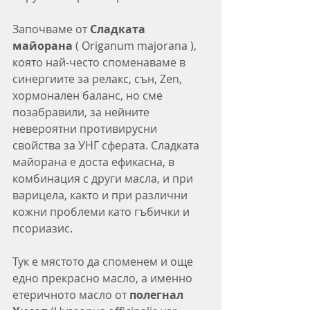
Започваме от 
Сладката 
майорана 
( Origanum majorana ), 
която най-често споменаваме в 
синергиите за релакс, сън, Zen, 
хормонален баланс, но сме 
позабравили, за нейните 
невероятни противирусни 
свойства за УНГ сферата. Сладката 
майорана е доста ефикасна, в 
комбинация с други масла, и при 
варицела, както и при различни 
кожни проблеми като гъбички и 
псориазис.
Тук е мястото да споменем и още 
едно прекрасно масло, а именно 
етеричното масло от 
полегнал 