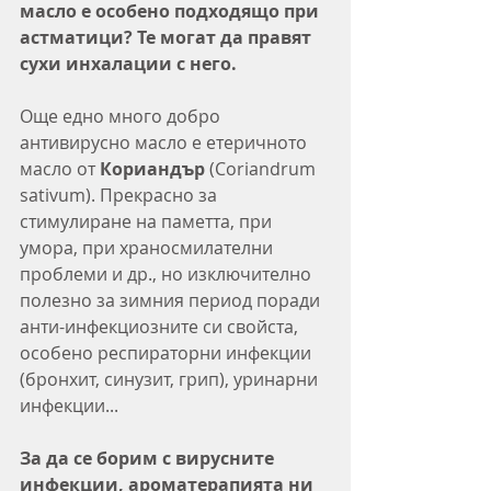
масло е особено подходящо при 
астматици? Те могат да правят 
сухи инхалации с него.
Още едно много добро 
антивирусно масло е етеричното 
масло от 
Кориандър 
(Coriandrum 
sativum). Прекрасно за 
стимулиране на паметта, при 
умора, при храносмилателни 
проблеми и др., но изключително 
полезно за зимния период поради 
анти-инфекциозните си свойста, 
особено респираторни инфекции 
(бронхит, синузит, грип), уринарни 
инфекции...
За да се борим с вирусните 
инфекции, ароматерапията ни 